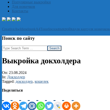
Популярные выкройки
Для новичков
Контакты
выкройка
CreativeAwl
А4
Тони
брелок
для карт
для новичков
dieselpunk
Поиск по сайту
Search
Выкройка докхолдера
On:
23.08.2024
In:
Докхолдер
Tagged:
докхолдер
,
кошелек
Поделиться