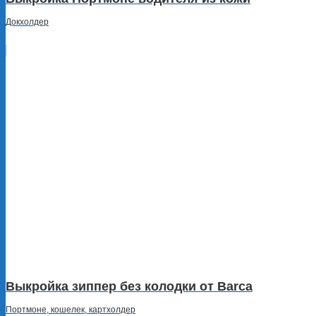
Докхолдер
Выкройка зиппер без колодки от Barca
Портмоне, кошелек, картхолдер