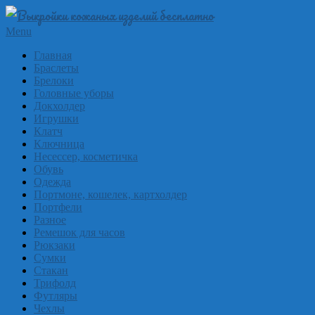
Skip
to
Выкройки
Primary
Menu
content
Navigation
из
Главная
Menu
Браслеты
кожи
Брелоки
бесплатно
Головные уборы
Докхолдер
Skinpat
Игрушки
Клатч
Ключница
Несессер, косметичка
Обувь
Одежда
Портмоне, кошелек, картхолдер
Портфели
Разное
Ремешок для часов
Рюкзаки
Сумки
Стакан
Трифолд
Футляры
Чехлы