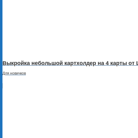
Выкройка небольшой картхолдер на 4 карты от Le
Для новичков