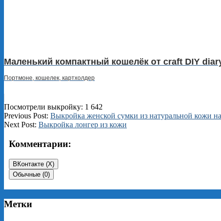
Маленький компактный кошелёк от craft DIY diary
Портмоне, кошелек, картхолдер
Посмотрели выкройку:
1 642
2024-
Previous Post:
Выкройка женской сумки из натуральной кожи на
08-
Next Post:
Выкройка лонгер из кожи
23
Комментарии:
ВКонтакте (
X
)
Обычные (0)
Метки