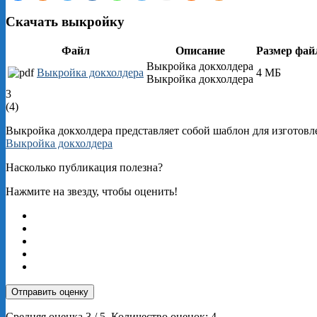
Скачать выкройку
Файл
Описание
Размер фай
Выкройка докхолдера
Выкройка докхолдера
4 МБ
Выкройка докхолдера
3
(
4
)
Выкройка
докхолдера
представляет
собой
шаблон
для
изготовл
Выкройка докхолдера
Насколько публикация полезна?
Нажмите на звезду, чтобы оценить!
Отправить оценку
Средняя оценка
3
/ 5. Количество оценок:
4