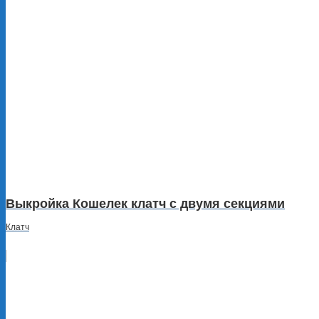
Выкройка Кошелек клатч c двумя секциями
Клатч