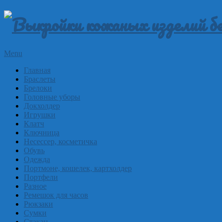
Skip
to
content
Выкройки
Primary
Menu
Navigation
из
Главная
Menu
Браслеты
Брелоки
Головные уборы
кожи
Докхолдер
Игрушки
Клатч
бесплатно
Ключница
Несессер, косметичка
Обувь
Skinpat
Одежда
Портмоне, кошелек, картхолдер
Портфели
Разное
Ремешок для часов
Рюкзаки
Сумки
Стакан