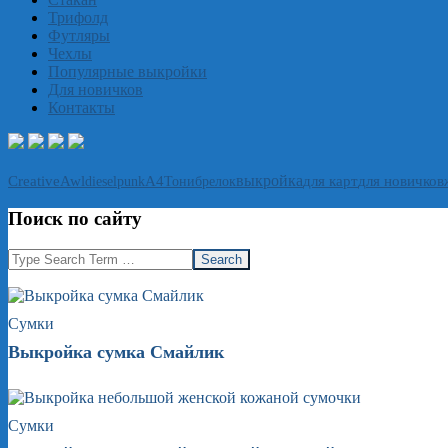
Трифолд
Футляры
Чехлы
Популярные выкройки
Для новичков
Контакты
выкройка
CreativeAwl
А4
Тони
брелок
для карт
для новичков
dieselpunk
Поиск по сайту
Search
Сумки
Выкройка сумка Смайлик
Сумки