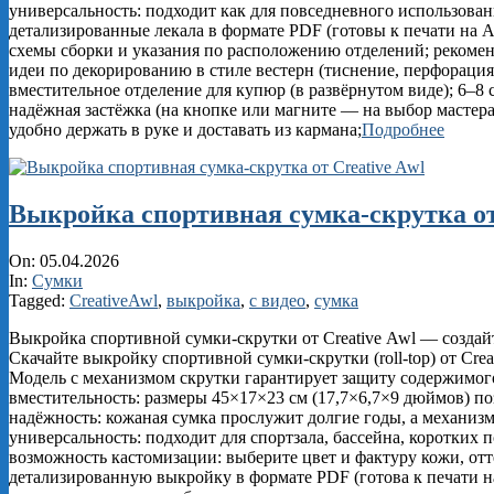
универсальность: подходит как для повседневного использовани
детализированные лекала в формате PDF (готовы к печати на
схемы сборки и указания по расположению отделений; рекомен
идеи по декорированию в стиле вестерн (тиснение, перфорация
вместительное отделение для купюр (в развёрнутом виде); 6–8
надёжная застёжка (на кнопке или магните — на выбор масте
удобно держать в руке и доставать из кармана;
Подробнее
Выкройка спортивная сумка-скрутка от
2026-
On:
05.04.2026
04-
In:
Сумки
05
Tagged:
CreativeAwl
,
выкройка
,
с видео
,
сумка
Выкройка спортивной сумки‑скрутки от Creative Awl — создай
Скачайте выкройку спортивной сумки‑скрутки (roll‑top) от Cr
Модель с механизмом скрутки гарантирует защиту содержимого
вместительность: размеры 45×17×23 см (17,7×6,7×9 дюймов) по
надёжность: кожаная сумка прослужит долгие годы, а механиз
универсальность: подходит для спортзала, бассейна, коротких 
возможность кастомизации: выберите цвет и фактуру кожи, отт
детализированную выкройку в формате PDF (готова к печати 