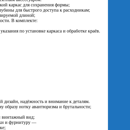
ткий каркас для сохранения формы;
лубины для быстрого доступа к расходникам;
лируемой длиной;
ости. В комплекте:
казания по установке каркаса и обработке краёв.
 дизайн, надёжность и внимание к деталям.
му образу нотку авантюризма и брутальности;
й винтажный вид;
чки и фурнитуру —
ке;