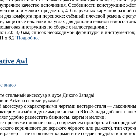
езупречное качество исполнения. Особенности конструкции: жёс
ументов или мелких предметов; 4–6 наружных карманов разной г
 для комфорта при переноске; съёмный плечевой ремень с регу
и; защитные накладки на углах для дополнительной износостойк
 пошаговая инструкция по сборке с иллюстрациями;
й 2,0–3,0 мм; список необходимой фурнитуры и инструментов; у
1 x 6,2″
Подробнее
tive Awl
,
с видео
те стильный аксессуар в духе Дикого Запада!
оне Arizona своими руками!
аксессуар с характерными чертами вестерн‑стиля — лаконичный
актером: дизайн в духе американского Юго‑Запада добавит ваше
яет удобно разместить банкноты, карты и мелочи;
не прослужит долгие годы, со временем приобретая благородны
еского коричневого до дерзкого чёрного или рыжего), тип стро
й размер — не оттягивает карман и не создаёт неудобств при нос