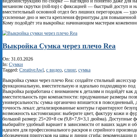
видеоинструкцию по сборке — наглядно и понятно даже для н
механизм скрутки (roll‑top) с фиксацией — быстрый доступ и н
вместительный основной отдел без лишних перегородок — уд
усиленные дно и места крепления фурнитуры для повышенной 
Кому подойдёт эта выкройка: начинающим мастерам кожевенно
Выкройка Сумка через плечо Rea
2026-
On:
31.03.2026
03-
In:
Сумки
31
Tagged:
CreativeAwl
,
с видео
,
слинг
,
сумка
Выкройка сумки через плечо Rea: создайте стильный аксессуар
функциональную, вместительную и идеально подходящую под 
Выкройка разработана с вниманием к деталям и подойдёт как дл
вместительность при компактности: продуманные размеры позво
универсальность: сумка органично впишется в повседневный, де
точность лекал: детализированные контуры гарантируют безуп
возможность кастомизации: выберите цвет, фактуру кожи и фурн
большой размер: 25×20×8 см (9,8×7,9×3,1 дюйма). Доступные ф
выбирайте удобный вариант в зависимости от ваших задач и 
идеален для профессионального раскроя и серийного производс
обозначения припусков на швы и линии сгиба; рекомендации п