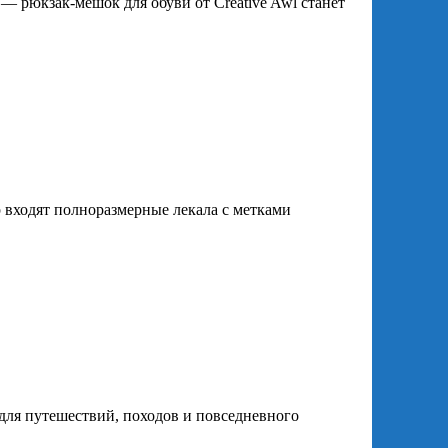
 — рюкзак‑мешок для обуви от Creative Awl станет
 входят полноразмерные лекала с метками
для путешествий, походов и повседневного