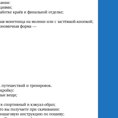
вании:
ациями;
аботке краёв и финальной отделке;
ная монетница на молнии или с застёжкой‑кнопкой;
ргономичная форма —
а, путешествий и тренировок.
ыкройку:
ные вещи;
 в спортивный и кэжуал‑образ;
то вы получаете при скачивании:
; пошаговую инструкцию по пошиву;