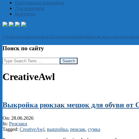
Популярные выкройки
Для новичков
Контакты
выкройка
CreativeAwl
А4
Тони
брелок
для карт
для новичков
dieselpunk
Поиск по сайту
Search
CreativeAwl
Выкройка рюкзак мешок для обуви от Cr
2026-
On:
28.06.2026
06-
In:
Рюкзаки
28
Tagged:
CreativeAwl
,
выкройка
,
рюкзак
,
сумка