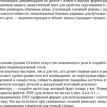
ачинающих; рекомендации по работе с кожей и выбору фурниту
адёжная защита; закруглённый верх для удобства скручивания и 
обно размещать объёмные вещи; усиленный плечевой ремень с 
износостойкости; опциональные боковые карманы для бутылки с
го дела — видеоинструкция и чёткие лекала упрощают процесс
 своими руками Освойте искусство кожевенного дела и создайте
ваш индивидуальный стиль.
я опытных мастеров, так и для тех, кто делает первые шаги в р
ляют удобно разместить всё необходимое, не перегружая образ;
ловой и casual‑стиль; гибкость форматов: выкройка доступна в 
речную посадку деталей и аккуратный итоговый результат;
итуру — создайте аксессуар, который будет только у вас. Разме
орматы файлов: PDF (для печати на листах Letter, A4 и A1 —
оборудования); DXF (цифровой формат для использования с пло
тва). Что вы получаете при скачивании: полный комплект лекал
о совмещению элементов для точной сборки;