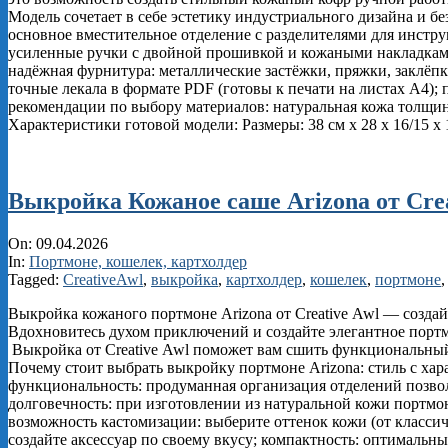
Модель сочетает в себе эстетику индустриального дизайна и б
основное вместительное отделение с разделителями для инстр
усиленные ручки с двойной прошивкой и кожаными накладками
надёжная фурнитура: металлические застёжки, пряжки, заклёпк
точные лекала в формате PDF (готовы к печати на листах А4);
рекомендации по выбору материалов: натуральная кожа толщино
Характеристики готовой модели: Размеры: 38 см x 28 x 16/15 x 1
Выкройка Кожаное саше Arizona от Crea
2026-
On:
09.04.2026
04-
In:
Портмоне, кошелек, картхолдер
09
Tagged:
CreativeAwl
,
выкройка
,
картхолдер
,
кошелек
,
портмоне
Выкройка кожаного портмоне Arizona от Creative Awl — создай
Вдохновитесь духом приключений и создайте элегантное портм
Выкройка от Creative Awl поможет вам сшить функциональный 
Почему стоит выбрать выкройку портмоне Arizona: стиль с хар
функциональность: продуманная организация отделений позвол
долговечность: при изготовлении из натуральной кожи портмо
возможность кастомизации: выберите оттенок кожи (от классич
создайте аксессуар по своему вкусу; компактность: оптимальны