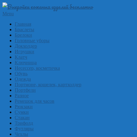
Skip
to
Выкройки
Primary
Menu
content
Navigation
из
Главная
Menu
Браслеты
кожи
Брелоки
бесплатно
Головные уборы
Докхолдер
Skinpat
Игрушки
Клатч
Ключница
Несессер, косметичка
Обувь
Одежда
Портмоне, кошелек, картхолдер
Портфели
Разное
Ремешок для часов
Рюкзаки
Сумки
Стакан
Трифолд
Футляры
Чехлы