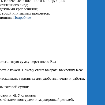
ры. Ключевые особенности конструкции:
эстетичного вида;
надёжными креплениями;
 водой или мелких предметов.
 пошива;
Подробнее
 элегантную сумку через плечо Rea —
аботе с кожей. Почему стоит выбрать выкройку Rea:
нескольких вариантах для удобства печати и работы;
ры готовой сумки:
ттерами и ЧПУ‑станками —
 с чёткими контурами и маркировкой деталей;