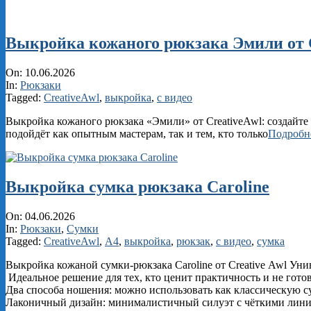
Выкройка кожаного рюкзака Эмили от 
2026-
On:
10.06.2026
06-
In:
Рюкзаки
10
Tagged:
CreativeAwl
,
выкройка
,
с видео
Выкройка кожаного рюкзака «Эмили» от CreativeAwl: создайте 
подойдёт как опытным мастерам, так и тем, кто только
Подробн
Выкройка сумка рюкзака Caroline
2026-
On:
04.06.2026
06-
In:
Рюкзаки
,
Сумки
04
Tagged:
CreativeAwl
,
А4
,
выкройка
,
рюкзак
,
с видео
,
сумка
Выкройка кожаной сумки‑рюкзака Caroline от Creative Awl Унив
Идеальное решение для тех, кто ценит практичность и не готов
Два способа ношения: можно использовать как классическую с
Лаконичный дизайн: минималистичный силуэт с чёткими линия