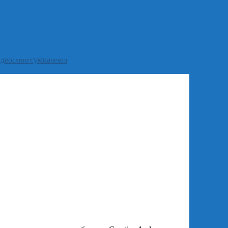
идео
сумка
слинг
чехол