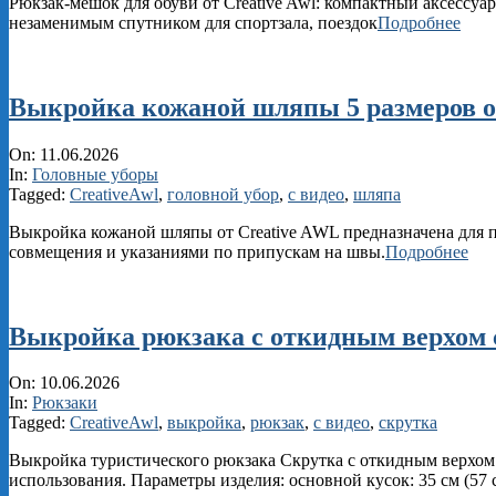
Рюкзак‑мешок для обуви от Creative Awl: компактный аксессуар
незаменимым спутником для спортзала, поездок
Подробнее
Выкройка кожаной шляпы 5 размеров о
2026-
On:
11.06.2026
06-
In:
Головные уборы
11
Tagged:
CreativeAwl
,
головной убор
,
с видео
,
шляпа
Выкройка кожаной шляпы от Creative AWL предназначена для п
совмещения и указаниями по припускам на швы.
Подробнее
Выкройка рюкзака с откидным верхом с
2026-
On:
10.06.2026
06-
In:
Рюкзаки
10
Tagged:
CreativeAwl
,
выкройка
,
рюкзак
,
с видео
,
скрутка
Выкройка туристического рюкзака Скрутка с откидным верхом 
использования. Параметры изделия: основной кусок: 35 см (57 