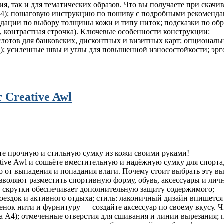
я, так и для тематических образов. Что вы получаете при скачи
 A4); пошаговую инструкцию по пошиву с подробными рекоменд
дации по выбору толщины кожи и типу ниток; подсказки по обр
, контрастная строчка). Ключевые особенности конструкции:
 слотов для банковских, дисконтных и визитных карт; опциональ
ра); усиленные швы и углы для повышенной износостойкости; э
 Creative Awl
те прочную и стильную сумку из кожи своими руками!
eative Awl и сошьёте вместительную и надёжную сумку для спорт
 от выпадения и попадания влаги. Почему стоит выбрать эту в
зволяют разместить спортивную форму, обувь, аксессуары и лич
м скрутки обеспечивает дополнительную защиту содержимого;
поездок и активного отдыха; стиль: лаконичный дизайн впишется
енок нити и фурнитуру — создайте аксессуар по своему вкусу. Ч
на A4); отмеченные отверстия для сшивания и линии вырезания