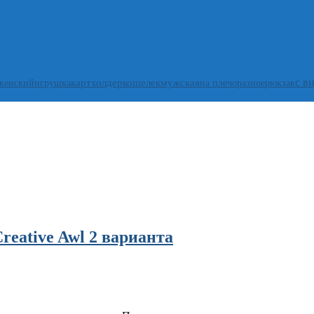
с в
женский
игрушка
картхолдер
кошелек
мужская
на плечо
разное
рюкзак
eative Awl 2 варианта