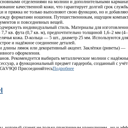
 основными отделениями на молнии и дополнительными карманам
зование качественной кожи, что гарантирует долгий срок службы
ки и пряжка не только выполняют свою функцию, но и добавляю
между форматами ношения. Путешественникам, ищущим компакт
кументов и повседневных вещей.
одчеркнуть индивидуальный стиль. Материалы для изготовления 
7,7 кв. фута (0,7 кв. м), предпочтительно толщиной 1,6–2 мм (4–
елячья кожа. D‑кольца — 5 шт., диаметр 25 мм. Используются дл
трое и надёжное соединение деталей.
и длины лямок или декоративный акцент. Заклёпки (риветы) —
тивного оформления.
манов. Рекомендуется выбирать металлические молнии с надёжн
аксессуар, а функциональный предмет гардероба, созданный с уч
ElGkV9Q0 Присоединяйтесь
Подробнее
l
ты, который станет не только практичным хранилищем, но и эф