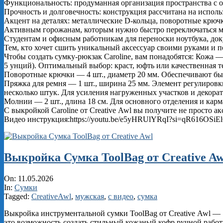
Функциональность: продуманная организация пространства с
Прочность и долговечность: конструкция рассчитана на исполь
Акцент на деталях: металлические D‑кольца, поворотные крюч
Активным горожанам, которым нужно быстро переключаться 
Студентам и офисным работникам для переноски ноутбука, до
Тем, кто хочет сшить уникальный аксессуар своими руками и п
Чтобы создать сумку‑рюкзак Caroline, вам понадобятся: Кожа — 
5 унций). Оптимальный выбор: краст, юфть или качественная т
Поворотные крючки — 4 шт., диаметр 20 мм. Обеспечивают быс
Пряжка для ремня — 1 шт., ширина 25 мм. Элемент регулировк
несколько штук. Для усиления нагруженных участков и декора
Молнии — 2 шт., длина 18 см. Для основного отделения и кар
С выкройкой Caroline от Creative Awl вы получите не просто 
Видео инструкция:https://youtu.be/e5yHRUlYRqI?si=qR616OSi
Выкройка Сумка ToolBag от Creative Aw
2026-
On:
11.05.2026
05-
In:
Сумки
11
Tagged:
CreativeAwl
,
мужская
,
с видео
,
сумка
Выкройка инструментальной сумки ToolBag от Creative Awl —
это возможность создать стильный кожаный кофр ручной рабо