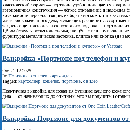
классический формат — портмоне удобно помещается в карман 
эргономичная конструкция — лёгкое открывание и надёжная ф
возможность персонализации: выбор цвета кожи, типа застёжки
мастеров кожевенного дела, желающих расширить ассортимент 
тех, кто ищет идею для эксклюзивного подарка — портмоне из
1,6 мм (телячья, козья или овечья); вощёные или армированны
фурнитура: металлическая застёжка, клипса или кнопка (на в
Выкройка «Портмоне под телефон и куп
2025-
On:
21.12.2025
12-
In:
Портмоне, кошелек, картхолдер
21
Tagged:
картхолдер
,
кошелек
,
портмоне
,
с видео
Практичная выкройка для создания функционального кожаного
дела — от начинающих до опытных. Что вы получите: Готовый
Выкройка Портмоне для документов от 