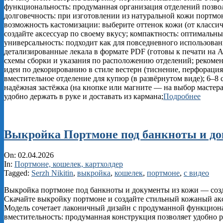
функциональность: продуманная организация отделений позвол
долговечность: при изготовлении из натуральной кожи портмо
возможность кастомизации: выберите оттенок кожи (от классич
создайте аксессуар по своему вкусу; компактность: оптимальны
универсальность: подходит как для повседневного использовани
детализированные лекала в формате PDF (готовы к печати на
схемы сборки и указания по расположению отделений; рекомен
идеи по декорированию в стиле вестерн (тиснение, перфорация
вместительное отделение для купюр (в развёрнутом виде); 6–8
надёжная застёжка (на кнопке или магните — на выбор масте
удобно держать в руке и доставать из кармана;
Подробнее
Выкройка Портмоне под банкноты и д
2026-
On:
02.04.2026
04-
In:
Портмоне, кошелек, картхолдер
02
Tagged:
Serzh Nikitin
,
выкройка
,
кошелек
,
портмоне
,
с видео
Выкройка портмоне под банкноты и документы из кожи — созд
Скачайте выкройку портмоне и создайте стильный кожаный ак
Модель сочетает лаконичный дизайн с продуманной функционал
вместительность: продуманная конструкция позволяет удобно р