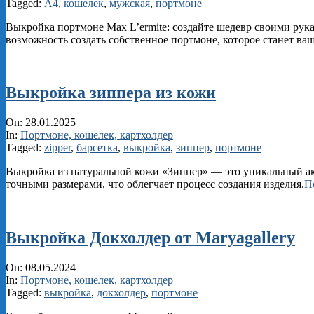
07
Tagged:
А4
,
кошелек
,
мужская
,
портмоне
Выкройка портмоне Max L’ermite: создайте шедевр своими ру
возможность создать собственное портмоне, которое станет в
Выкройка зиппера из кожи
2025-
On:
28.01.2025
01-
In:
Портмоне, кошелек, картхолдер
28
Tagged:
zipper
,
барсетка
,
выкройка
,
зиппер
,
портмоне
Выкройка из натуральной кожи «Зиппер» — это уникальный акс
точными размерами, что облегчает процесс создания изделия.
П
Выкройка Докхолдер от Maryagallery
2024-
On:
08.05.2024
05-
In:
Портмоне, кошелек, картхолдер
08
Tagged:
выкройка
,
докхолдер
,
портмоне