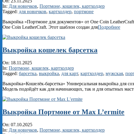
2025-
On:
23.11.2025
11-
In:
Для новичков
,
Портмоне, кошелек, картхолдер
23
Tagged:
для новичков
,
картхолдер
,
портмоне
Выкройка «Портмоне для документов» от One Coin LeatherCra
One Coin LeatherCraft. Этот шаблон создан для
Подробнее
Выкройка кошелек барсетка
2025-
On:
18.11.2025
11-
In:
Портмоне, кошелек, картхолдер
18
Tagged:
барсетка
,
выкройка
,
для карт
,
картхолдер
,
мужская
,
пор
Выкройка«Кошелёк‑барсетка» Универсальная выкройка для соз
Модель подойдёт как для начинающих, так и для опытных маст
Выкройка Портмоне от Max L’ermite
2025-
On:
07.10.2025
10-
In:
Для новичков
,
Портмоне, кошелек, картхолдер