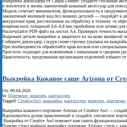
Выкройка докхолдера от Caspia Leather: создайте стильный ак
и воплотите в жизнь лаконичный кожаный аксессуар для повс
Модель сочетает минимализм, функциональность и продуманн
лаконичный внешний вид без лишних деталей — подойдёт к дел
аккуратные края, рассчитанные на обработку в технике «в обре
вощёная нить толщиной 0,6–0,8 мм; пробойник или штамп для р
Распечатайте PDF‑файл на листах А4. Проверьте точность масш
Вырежьте детали выкройки и закрепите их на коже малярной ле
Соберите докхолдер, следуя схеме строчки (указана на выкройк
При необходимости обработайте края воском или специальным 
Простота: подходит для кожевников с начальным и средним ур
Практичность: продуманная организация отделений избавит о
Выкройка Кожаное саше Arizona от Crea
2026-
On:
09.04.2026
04-
In:
Портмоне, кошелек, картхолдер
09
Tagged:
CreativeAwl
,
выкройка
,
картхолдер
,
кошелек
,
портмоне
Выкройка кожаного портмоне Arizona от Creative Awl — создай
Вдохновитесь духом приключений и создайте элегантное портм
Выкройка от Creative Awl поможет вам сшить функциональный 
Почему стоит выбрать выкройку портмоне Arizona: стиль с хар