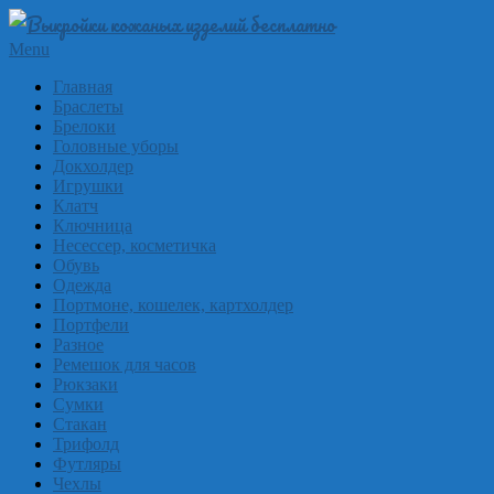
Skip
to
Выкройки
Primary
Menu
content
Navigation
из
Главная
Menu
Браслеты
кожи
Брелоки
бесплатно
Головные уборы
Докхолдер
Skinpat
Игрушки
Клатч
Ключница
Несессер, косметичка
Обувь
Одежда
Портмоне, кошелек, картхолдер
Портфели
Разное
Ремешок для часов
Рюкзаки
Сумки
Стакан
Трифолд
Футляры
Чехлы