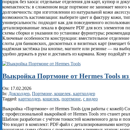
порядок без хаоса: отдельные отделения для карт, купюр и доку
компактность: в сложенном виде портмоне не занимает много м
долговечность: при изготовлении из натуральной кожи аксесс
возможность кастомизации: выберите цвет и фактуру кожи, тип
универсальность: подходит как для повседневного использовани
детализированные лекала в формате PDF для всех элементов 
схемы сборки и указания по установке фурнитуры; рекомендац
Ключевые особенности конструкции: вместительное отделение 
слоты для банковских, дисконтных и визитных карт (вмещает 6
надёжная застёжка (на кнопке, магните или резинке — на выб
удобно держать в руке и доставать из кармана. Кому подойдёт 
Выкройка Портмоне от Hermes Tools из
2026-
On:
17.02.2026
02-
In:
Докхолдер
,
Портмоне, кошелек, картхолдер
17
Tagged:
картхолдер
,
кошелек
,
портмоне
,
с видео
Выкройка «Портмоне» от Hermes Tools (для работы с кожей) С
с профессиональной выкройкой от Hermes Tools это станет ре
Шаблон разработан с учётом тонкостей кожевенного дела и позв
Что входит в комплект: PDF‑файл с детализированными контур
пошаговая схема сборки с пояснениями ключевых этапов; мар