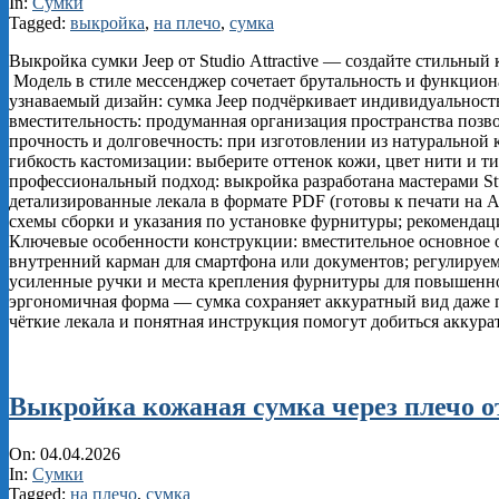
04-
In:
Сумки
04
Tagged:
выкройка
,
на плечо
,
сумка
Выкройка сумки Jeep от Studio Attractive — создайте стильный 
Модель в стиле мессенджер сочетает брутальность и функцион
узнаваемый дизайн: сумка Jeep подчёркивает индивидуальность
вместительность: продуманная организация пространства позв
прочность и долговечность: при изготовлении из натуральной
гибкость кастомизации: выберите оттенок кожи, цвет нити и т
профессиональный подход: выкройка разработана мастерами Stud
детализированные лекала в формате PDF (готовы к печати на
схемы сборки и указания по установке фурнитуры; рекомендац
Ключевые особенности конструкции: вместительное основное о
внутренний карман для смартфона или документов; регулируе
усиленные ручки и места крепления фурнитуры для повышенно
эргономичная форма — сумка сохраняет аккуратный вид даже 
чёткие лекала и понятная инструкция помогут добиться аккурат
Выкройка кожаная сумка через плечо от
2026-
On:
04.04.2026
04-
In:
Сумки
04
Tagged:
на плечо
,
сумка