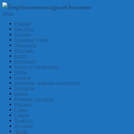
Skip
to
Выкройки
Primary
Menu
content
Navigation
из
Главная
Menu
Браслеты
кожи
Брелоки
бесплатно
Головные уборы
Докхолдер
Skinpat
Игрушки
Клатч
Ключница
Несессер, косметичка
Обувь
Одежда
Портмоне, кошелек, картхолдер
Портфели
Разное
Ремешок для часов
Рюкзаки
Сумки
Стакан
Трифолд
Футляры
Чехлы