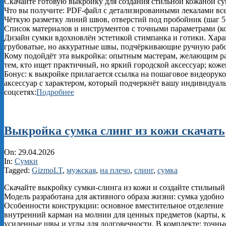
Скачайте готовую выкройку для создания стильной кожаной су
Что вы получите: PDF‑файл с детализированными лекалами все
Чёткую разметку линий швов, отверстий под пробойник (шаг 5
Список материалов и инструментов с точными параметрами (ко
Дизайн сумки вдохновлён эстетикой стимпанка и готики. Хар
грубоватые, но аккуратные швы, подчёркивающие ручную рабо
Кому подойдёт эта выкройка: опытным мастерам, желающим ра
тем, кто ищет практичный, но яркий городской аксессуар; ко
Бонус: к выкройке прилагается ссылка на пошаговое видеоруко
аксессуар с характером, который подчеркнёт вашу индивидуа
соцсетях:
Подробнее
Выкройка сумка слинг из кожи скачать
2026-
On:
29.04.2026
04-
In:
Сумки
29
Tagged:
GizmoLT
,
мужская
,
на плечо
,
слинг
,
сумка
Скачайте выкройку сумки‑слинга из кожи и создайте стильный
Модель разработана для активного образа жизни: сумка удобно
Особенности конструкции: основное вместительное отделение 
внутренний карман на молнии для ценных предметов (карты, к
усиленные швы и углы для долговечности. В комплекте: точные