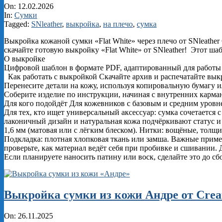
2026-
On:
12.02.2026
02-
In:
Сумки
12
Tagged:
SNleather
,
выкройка
,
на плечо
,
сумка
Выкройка кожаной сумки «Flat White» через плечо от SNleathe
скачайте готовую выкройку «Flat White» от SNleather! Этот ша
О выкройке
Цифровой шаблон в формате PDF, адаптированный для работы с
Как работать с выкройкой Скачайте архив и распечатайте выкр
Перенесите детали на кожу, используя копировальную бумагу 
Соберите изделие по инструкции, начиная с внутренних карма
Для кого подойдёт Для кожевников с базовым и средним уровн
Для тех, кто ищет универсальный аксессуар: сумка сочетается
лаконичный дизайн и натуральная кожа подчёркивают статус и
1,6 мм (матовая или с лёгким блеском). Нитки: вощёные, толщ
Подкладка: плотная хлопковая ткань или замша. Важные прим
проверьте, как материал ведёт себя при пробивке и сшивании.
Если планируете наносить патину или воск, сделайте это до сб
Выкройка сумки из кожи Андре от Creat
2025-
On:
26.11.2025