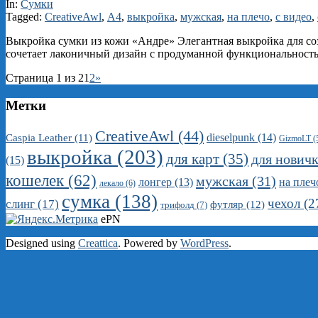
11-
In:
Сумки
26
Tagged:
CreativeAwl
,
А4
,
выкройка
,
мужская
,
на плечо
,
с видео
,
Выкройка сумки из кожи «Андре» Элегантная выкройка для соз
сочетает лаконичный дизайн с продуманной функциональнос
Страница 1 из 2
1
2
»
Метки
CreativeAwl
(44)
dieselpunk
(14)
Caspia Leather
(11)
GizmoLT
(
выкройка
(203)
для карт
(35)
для нович
(15)
кошелек
(62)
мужская
(31)
на плеч
лонгер
(13)
лекало
(6)
сумка
(138)
чехол
(2
слинг
(17)
футляр
(12)
трифолд
(7)
ePN
Designed using
Creattica
. Powered by
WordPress
.