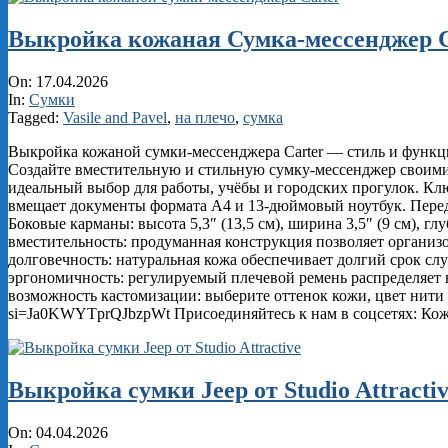
Выкройка кожаная Сумка-мессенджер C
2026-
On:
17.04.2026
04-
In:
Сумки
17
Tagged:
Vasile and Pavel
,
на плечо
,
сумка
Выкройка кожаной сумки‑мессенджера Carter — стиль и функц
Создайте вместительную и стильную сумку‑мессенджер своими
идеальный выбор для работы, учёбы и городских прогулок. Ключе
вмещает документы формата А4 и 13‑дюймовый ноутбук. Передний
Боковые карманы: высота 5,3″ (13,5 см), ширина 3,5″ (9 см), г
вместительность: продуманная конструкция позволяет организо
долговечность: натуральная кожа обеспечивает долгий срок с
эргономичность: регулируемый плечевой ремень распределяет в
возможность кастомизации: выберите оттенок кожи, цвет нити 
si=Ja0KWYTprQJbzpWt Присоединяйтесь к нам в соцсетях: Кож
Выкройка сумки Jeep от Studio Attracti
2026-
On:
04.04.2026