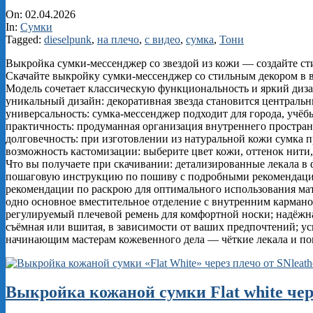
2026-
On:
02.04.2026
04-
In:
Сумки
02
Tagged:
dieselpunk
,
на плечо
,
с видео
,
сумка
,
Тони
Выкройка сумки‑мессенджер со звездой из кожи — создайте ст
Скачайте выкройку сумки‑мессенджер со стильным декором в в
Модель сочетает классическую функциональность и яркий диза
уникальный дизайн: декоративная звезда становится централь
универсальность: сумка‑мессенджер подходит для города, учёбы
практичность: продуманная организация внутреннего простран
долговечность: при изготовлении из натуральной кожи сумка 
возможность кастомизации: выберите цвет кожи, оттенок нити, 
Что вы получаете при скачивании: детализированные лекала в 
пошаговую инструкцию по пошиву с подробными рекомендация
рекомендации по раскрою для оптимального использования ма
одно основное вместительное отделение с внутренним карман
регулируемый плечевой ремень для комфортной носки; надёжна
съёмная или вшитая, в зависимости от ваших предпочтений; ус
начинающим мастерам кожевенного дела — чёткие лекала и пон
Выкройка кожаной сумки Flat white чер