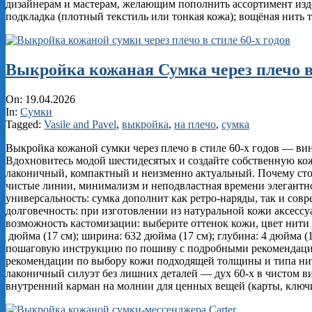
дизайнерам и мастерам, желающим пополнить ассортимент изде
подкладка (плотный текстиль или тонкая кожа); вощёная нить 
Выкройка кожаная Сумка через плечо в 
2026-
On:
19.04.2026
04-
In:
Сумки
19
Tagged:
Vasile and Pavel
,
выкройка
,
на плечо
,
сумка
Выкройка кожаной сумки через плечо в стиле 60‑х годов — в
Вдохновитесь модой шестидесятых и создайте собственную ко
лаконичный, компактный и неизменно актуальный. Почему сто
чистые линии, минимализм и неподвластная времени элегантнос
универсальность: сумка дополнит как ретро‑наряды, так и сов
долговечность: при изготовлении из натуральной кожи аксесс
возможность кастомизации: выберите оттенок кожи, цвет нити 
дюйма (17 см); ширина: 632​ дюйма (17 см); глубина: 4 дюйма 
пошаговую инструкцию по пошиву с подробными рекомендация
рекомендации по выбору кожи подходящей толщины и типа нит
лаконичный силуэт без лишних деталей — дух 60‑х в чистом ви
внутренний карман на молнии для ценных вещей (карты, ключ