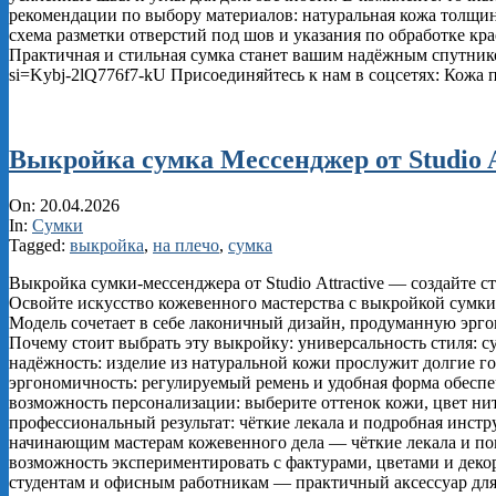
рекомендации по выбору материалов: натуральная кожа толщин
схема разметки отверстий под шов и указания по обработке кра
Практичная и стильная сумка станет вашим надёжным спутником
si=Kybj-2lQ776f7-kU Присоединяйтесь к нам в соцсетях: Кожа п
Выкройка сумка Мессенджер от Studio A
2026-
On:
20.04.2026
04-
In:
Сумки
20
Tagged:
выкройка
,
на плечо
,
сумка
Выкройка сумки‑мессенджера от Studio Attractive — создайте 
Освойте искусство кожевенного мастерства с выкройкой сумки‑м
Модель сочетает в себе лаконичный дизайн, продуманную эрг
Почему стоит выбрать эту выкройку: универсальность стиля: с
надёжность: изделие из натуральной кожи прослужит долгие г
эргономичность: регулируемый ремень и удобная форма обеспе
возможность персонализации: выберите оттенок кожи, цвет нит
профессиональный результат: чёткие лекала и подробная инстр
начинающим мастерам кожевенного дела — чёткие лекала и по
возможность экспериментировать с фактурами, цветами и декор
студентам и офисным работникам — практичный аксессуар для 