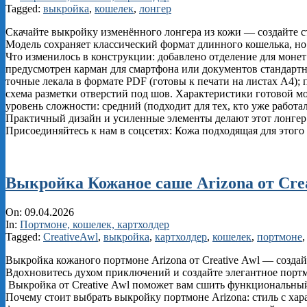
26
Tagged:
выкройка
,
кошелек
,
лонгер
Скачайте выкройку изменённого лонгера из кожи — создайте 
Модель сохраняет классический формат длинного кошелька, н
Что изменилось в конструкции: добавлено отделение для монет
предусмотрен карман для смартфона или документов стандартно
точные лекала в формате PDF (готовы к печати на листах А4);
схема разметки отверстий под шов. Характеристики готовой мод
уровень сложности: средний (подходит для тех, кто уже работал
Практичный дизайн и усиленные элементы делают этот лонгер 
Присоединяйтесь к нам в соцсетях: Кожа подходящая для этого 
Выкройка Кожаное саше Arizona от Crea
2026-
On:
09.04.2026
04-
In:
Портмоне, кошелек, картхолдер
09
Tagged:
CreativeAwl
,
выкройка
,
картхолдер
,
кошелек
,
портмоне
Выкройка кожаного портмоне Arizona от Creative Awl — создай
Вдохновитесь духом приключений и создайте элегантное портм
Выкройка от Creative Awl поможет вам сшить функциональный 
Почему стоит выбрать выкройку портмоне Arizona: стиль с хар