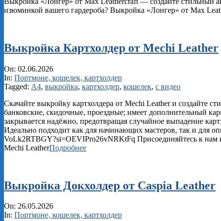
Выкройка «Лонгер» от Max Leathercraft — создайте стильный 
изюминкой вашего гардероба? Выкройка «Лонгер» от Max Leath
Выкройка Картхолдер от Mechi Leather
2026-
On:
02.06.2026
06-
In:
Портмоне, кошелек, картхолдер
02
Tagged:
А4
,
выкройка
,
картхолдер
,
кошелек
,
с видео
Скачайте выкройку картхолдера от Mechi Leather и создайте с
банковские, скидочные, проездные; имеет дополнительный кар
закрывается надёжно, предотвращая случайное выпадение карт
Идеально подходит как для начинающих мастеров, так и для оп
VoLk2RTBGY?si=OEVIPro26vNRKtFq Присоединяйтесь к нам в соц
Mechi Leather
Подробнее
Выкройка Докхолдер от Caspia Leather
2026-
On:
26.05.2026
05-
In:
Портмоне, кошелек, картхолдер