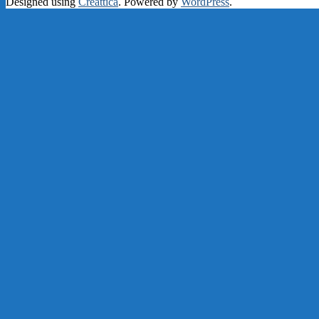
Designed using
Creattica
. Powered by
WordPress
.