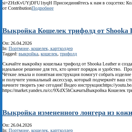
si=ZHzKvUYjDFU1tyqH Присоединяйтесь к нам в соцсетях: Кожа
от Contribution
Подробнее
Выкройка Кошелек трифолд от Shooka 
2026-
On:
26.04.2026
04-
In:
Портмоне, кошелек, картхолдер
26
Tagged:
выкройка
,
кошелек
,
трифолд
Скачайте выкройку кошелька трифолд от Shooka Leather и соз
идеальное решение для тех, кто ценит порядок и удобство. Пр
Чёткие лекала и понятная инструкция помогут собрать издел
и получите уникальный аксессуар, который подчеркнёт ваш с
начните творить уже сегодня! Видео инструкция:https://youtu.
https://market.yandex.ru/cc/9XdX5hСкачатьВыкройка Кошелек тр
Выкройка измененного лонгера из кож
2026-
On:
26.04.2026
04-
In:
Портмоне, кошелек, картхолдер