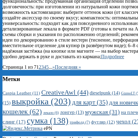
функциональность: продуманная организация отделений позвол
долговечность: при изготовлении из натуральной кожи портмо
возможность кастомизации: выберите оттенок кожи (от классич
создайте аксессуар по своему вкусу; компактность: оптимальны
универсальность: подходит как для повседневного использовани
детализированные лекала в формате PDF (готовы к печати на
схемы сборки и указания по расположению отделений; рекомен
идеи по декорированию в стиле вестерн (тиснение, перфорация
вместительное отделение для купюр (в развёрнутом виде); 6–8
надёжная застёжка (на кнопке или магните — на выбор масте
удобно держать в руке и доставать из кармана;
Подробнее
Страница 1 из 7
1
2
3
4
5
...
»
Последняя »
Метки
CreativeAwl
(44)
dieselpunk
(14)
Caspia Leather
(11)
GizmoLT
(
выкройка
(203)
для карт
(35)
для нович
(15)
кошелек
(62)
мужская
(31)
на плеч
лонгер
(13)
лекало
(6)
сумка
(138)
чехол
(2
слинг
(17)
футляр
(12)
трифолд
(7)
ePN