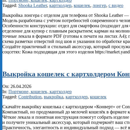
In:
Портмоне, кошелек, картхолдер
29
Tagged:
Shooka Leather
,
картхолдер
,
кошелек
,
лонгер
,
с видео
Выкройка лонгера с отделом для телефона от Shooka Leather 
Модель разработана с учётом потребностей современного челове
Особенности конструкции: отдел для смартфона (подходит для 
отделение для купюр с плавным раскрытием; карман на молнии
точные лекала в формате PDF (готовы к печати на листах А4);
схема разметки отверстий под шов и указания по обработке кр
Создайте практичный и стильный аксессуар, который прослужи
соцсетях: Кожа подходящая для этого изделия https://market.y
Выкройка кошелек с картхолдером Конв
2026-
On:
26.04.2026
04-
In:
Портмоне, кошелек, картхолдер
26
Tagged:
Contribution
,
выкройка
,
картхолдер
,
кошелек
Скачайте выкройку кошелька с картхолдером «Конверт» от Cont
Компактный, но продуманный до мелочей кошелёк в формате к
Чёткие лекала и понятная инструкция помогут собрать издели
и получите уникальный аксессуар, который подчеркнёт ваш сти
Практичность, элегантность и индивидуальный подход — всё в