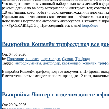
Что входит в комплект: полный набор лекал всех деталей в фо
рекомендации по выбору материалов и инструментов; советы 
1,8 мм (наппа, краст, юфть); подкладочная кожа или плотная т
Идеально для: начинающих кожевенников — чёткие метки и про
пополнения портфолио авторских аксессуаров. Скачайте выкрой
si=xYpCzZAil1kgOGbj Присоединяйтесь к нам
Подробнее
Выкройка Кошелёк трифолд под все до
2026-
On:
04.05.2026
05-
In:
Портмоне, кошелек, картхолдер
,
Сумки
,
Трифолд
04
Tagged:
автодокументы
,
докхолдер
,
картхолдер
,
кошелек
,
трифо
Выкройка Кошелёк трифолд под все документы Цифровая выкр
Вместительность: вмещает паспорт, права, до 12 карт, наличны
Выкройка Лонгер с отделом для телефон
2026-
On:
29.04.2026
04-