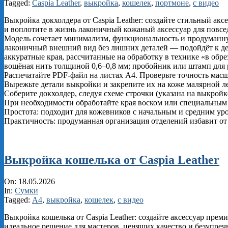
26
Tagged:
Caspia Leather
,
выкройка
,
кошелек
,
портмоне
,
с видео
Выкройка докхолдера от Caspia Leather: создайте стильный ак
и воплотите в жизнь лаконичный кожаный аксессуар для повс
Модель сочетает минимализм, функциональность и продуманн
лаконичный внешний вид без лишних деталей — подойдёт к дел
аккуратные края, рассчитанные на обработку в технике «в обре
вощёная нить толщиной 0,6–0,8 мм; пробойник или штамп для р
Распечатайте PDF‑файл на листах А4. Проверьте точность масш
Вырежьте детали выкройки и закрепите их на коже малярной ле
Соберите докхолдер, следуя схеме строчки (указана на выкройк
При необходимости обработайте края воском или специальным 
Простота: подходит для кожевников с начальным и средним ур
Практичность: продуманная организация отделений избавит о
Выкройка кошелька от Caspia Leather
2026-
On:
18.05.2026
05-
In:
Сумки
18
Tagged:
А4
,
выкройка
,
кошелек
,
с видео
Выкройка кошелька от Caspia Leather: создайте аксессуар пре
идеальное решение для мастеров, ценящих качество и безупре