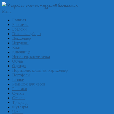
Skip
to
Выкройки
Primary
Menu
content
Navigation
из
Главная
Menu
Браслеты
кожи
Брелоки
бесплатно
Головные уборы
Докхолдер
Skinpat
Игрушки
Клатч
Ключница
Несессер, косметичка
Обувь
Одежда
Портмоне, кошелек, картхолдер
Портфели
Разное
Ремешок для часов
Рюкзаки
Сумки
Стакан
Трифолд
Футляры
Чехлы