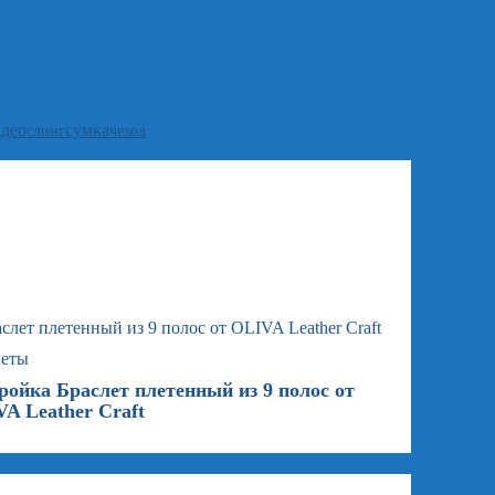
идео
сумка
слинг
чехол
леты
ойка Браслет плетенный из 9 полос от
A Leather Craft