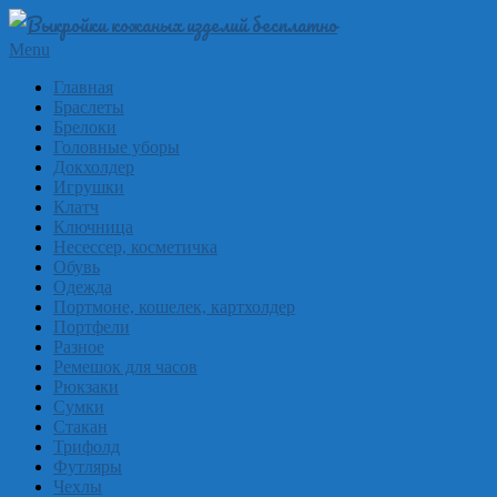
Skip
to
Выкройки
Primary
Menu
content
Navigation
из
Главная
Menu
Браслеты
кожи
Брелоки
бесплатно
Головные уборы
Докхолдер
Skinpat
Игрушки
Клатч
Ключница
Несессер, косметичка
Обувь
Одежда
Портмоне, кошелек, картхолдер
Портфели
Разное
Ремешок для часов
Рюкзаки
Сумки
Стакан
Трифолд
Футляры
Чехлы