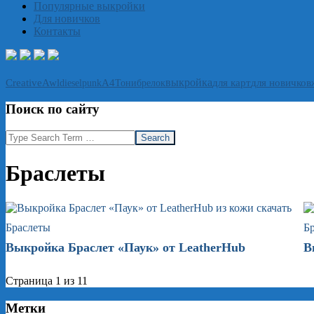
Популярные выкройки
Для новичков
Контакты
выкройка
CreativeAwl
А4
Тони
брелок
для карт
для новичков
dieselpunk
Поиск по сайту
Search
Браслеты
Браслеты
Б
Выкройка Браслет «Паук» от LeatherHub
В
Страница 1 из 1
1
Метки