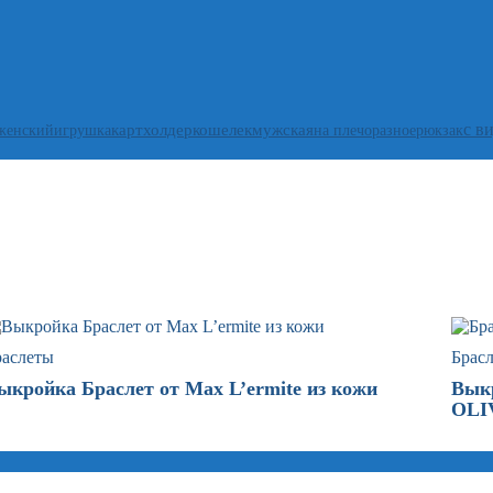
с в
женский
игрушка
картхолдер
кошелек
мужская
на плечо
разное
рюкзак
раслеты
Брас
ыкройка Браслет от Max L’ermite из кожи
Выкр
OLIV