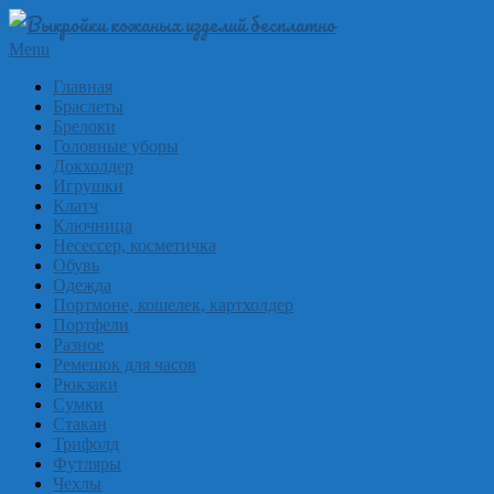
Skip
to
Выкройки
Primary
Menu
content
Navigation
из
Главная
Menu
Браслеты
кожи
Брелоки
бесплатно
Головные уборы
Докхолдер
Skinpat
Игрушки
Клатч
Ключница
Несессер, косметичка
Обувь
Одежда
Портмоне, кошелек, картхолдер
Портфели
Разное
Ремешок для часов
Рюкзаки
Сумки
Стакан
Трифолд
Футляры
Чехлы