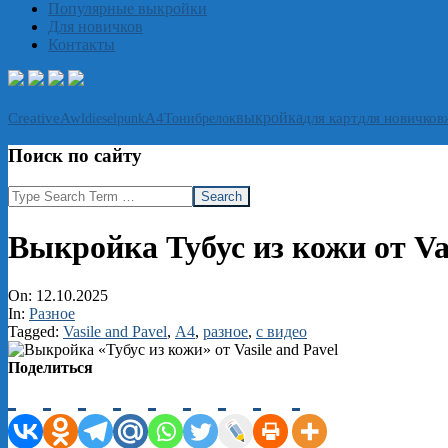
Популярные выкройки
Для новичков
Контакты
выкройка
CreativeAwl
А4
Тони
брелок
для карт
для новичков
dieselpunk
Поиск по сайту
Search
Выкройка Тубус из кожи от Vas
On:
12.10.2025
In:
Разное
Tagged:
Vasile and Pavel
,
А4
,
разное
,
с видео
Поделиться