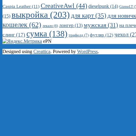
CreativeAwl
(44)
dieselpunk
(14)
Caspia Leather
(11)
GizmoLT
(
выкройка
(203)
для карт
(35)
для нович
(15)
кошелек
(62)
мужская
(31)
на плеч
лонгер
(13)
лекало
(6)
сумка
(138)
чехол
(2
слинг
(17)
футляр
(12)
трифолд
(7)
ePN
Designed using
Creattica
. Powered by
WordPress
.