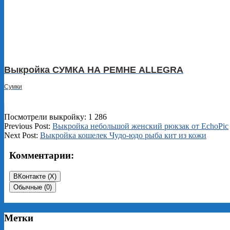
Выкройка СУМКА НА РЕМНЕ ALLEGRA
Сумки
Посмотрели выкройку:
1 286
2025-
Previous Post:
Выкройка небольшой женский рюкзак от EchoPic
06-
Next Post:
Выкройка кошелек Чудо-юдо рыба кит из кожи
20
Комментарии:
ВКонтакте (
X
)
Обычные (0)
Метки