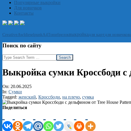
Популярные выкройки
Для новичков
Контакты
выкройка
CreativeAwl
А4
Тони
брелок
для карт
для новичков
dieselpunk
Поиск по сайту
Search
Выкройка сумки Кроссбоди с д
On:
20.06.2025
In:
Сумки
Tagged:
женский
,
Кроссбоди
,
на плечо
,
сумка
Поделиться