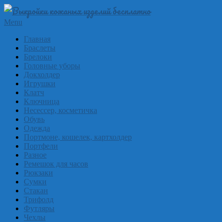
Skip
to
Выкройки
Primary
Menu
content
Navigation
из
Главная
Menu
Браслеты
кожи
Брелоки
бесплатно
Головные уборы
Докхолдер
Skinpat
Игрушки
Клатч
Ключница
Несессер, косметичка
Обувь
Одежда
Портмоне, кошелек, картхолдер
Портфели
Разное
Ремешок для часов
Рюкзаки
Сумки
Стакан
Трифолд
Футляры
Чехлы