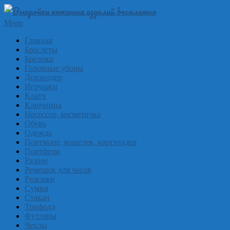
Skip
to
Выкройки
Primary
Menu
content
Navigation
из
Главная
Menu
Браслеты
кожи
Брелоки
бесплатно
Головные уборы
Докхолдер
Skinpat
Игрушки
Клатч
Ключница
Несессер, косметичка
Обувь
Одежда
Портмоне, кошелек, картхолдер
Портфели
Разное
Ремешок для часов
Рюкзаки
Сумки
Стакан
Трифолд
Футляры
Чехлы