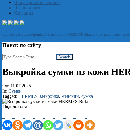
Популярные выкройки
Для новичков
Контакты
выкройка
CreativeAwl
А4
Тони
брелок
для карт
для новичков
dieselpunk
Поиск по сайту
Search
Выкройка сумки из кожи HE
On:
11.07.2025
In:
Сумки
Tagged:
HERMES
,
выкройка
,
женский
,
сумка
Поделиться