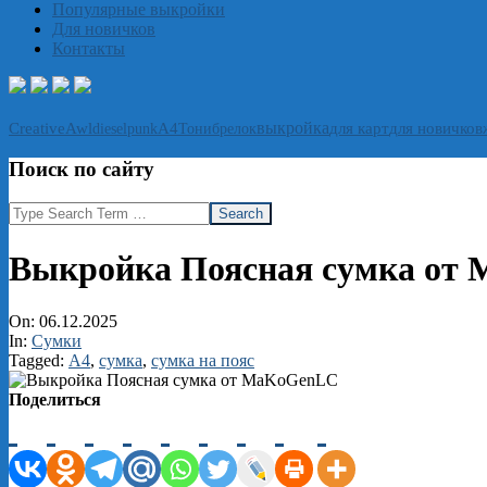
Популярные выкройки
Для новичков
Контакты
выкройка
CreativeAwl
А4
Тони
брелок
для карт
для новичков
dieselpunk
Поиск по сайту
Search
Выкройка Поясная сумка от
On:
06.12.2025
In:
Сумки
Tagged:
А4
,
сумка
,
сумка на пояс
Поделиться