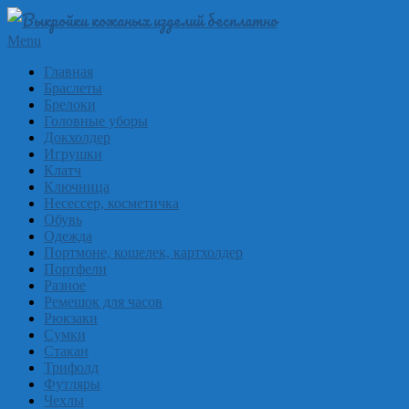
Skip
to
Выкройки
Primary
Menu
content
Navigation
из
Главная
Menu
Браслеты
кожи
Брелоки
бесплатно
Головные уборы
Докхолдер
Skinpat
Игрушки
Клатч
Ключница
Несессер, косметичка
Обувь
Одежда
Портмоне, кошелек, картхолдер
Портфели
Разное
Ремешок для часов
Рюкзаки
Сумки
Стакан
Трифолд
Футляры
Чехлы