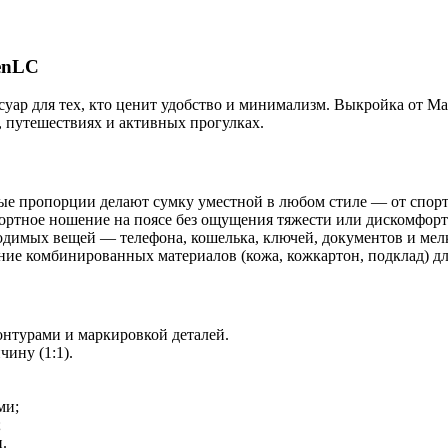
enLC
уар для тех, кто ценит удобство и минимализм. Выкройка от M
 путешествиях и активных прогулках.
ые пропорции делают сумку уместной в любом стиле — от спорт
фортное ношение на поясе без ощущения тяжести или дискомфорт
ходимых вещей — телефона, кошелька, ключей, документов и мел
ние комбинированных материалов (кожа, кожкартон, подклад) д
онтурами и маркировкой деталей.
чину (1:1).
ми;
;
.