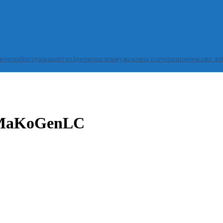
с в
женский
игрушка
картхолдер
кошелек
мужская
на плечо
разное
рюкзак
 MaKoGenLC