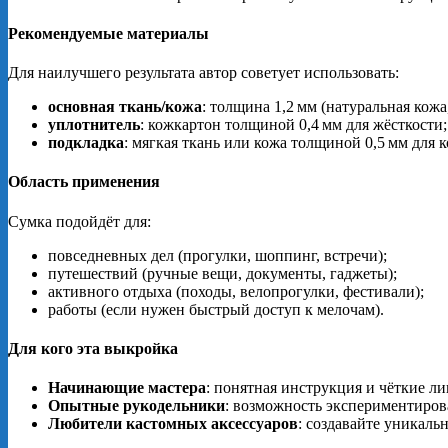
Рекомендуемые материалы
Для наилучшего результата автор советует использовать:
основная ткань/кожа
: толщина 1,2 мм (натуральная кожа
уплотнитель
: кожкартон толщиной 0,4 мм для жёсткости;
подкладка
: мягкая ткань или кожа толщиной 0,5 мм для
Область применения
Сумка подойдёт для:
повседневных дел (прогулки, шоппинг, встречи);
путешествий (ручные вещи, документы, гаджеты);
активного отдыха (походы, велопрогулки, фестивали);
работы (если нужен быстрый доступ к мелочам).
Для кого эта выкройка
Начинающие мастера
: понятная инструкция и чёткие ли
Опытные рукодельники
: возможность экспериментирова
Любители кастомных аксессуаров
: создавайте уникаль