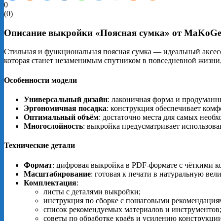
0
(
0
)
Описание выкройки «Поясная сумка» от MaKoG
Стильная и функциональная поясная сумка — идеальный аксесс
которая станет незаменимым спутником в повседневной жизни,
Особенности модели
Универсальный дизайн
: лаконичная форма и продуманн
Эргономичная посадка
: конструкция обеспечивает ком
Оптимальный объём
: достаточно места для самых необ
Многослойность
: выкройка предусматривает использова
Технические детали
Формат
: цифровая выкройка в PDF‑формате с чёткими к
Масштабирование
: готовая к печати в натуральную вели
Комплектация
:
листы с деталями выкройки;
инструкция по сборке с пошаговыми рекомендация
список рекомендуемых материалов и инструментов
советы по обработке краёв и усилению конструкции