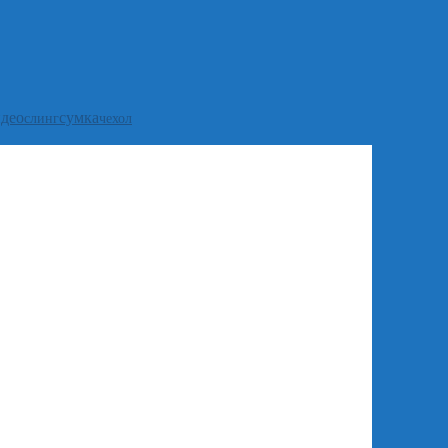
идео
сумка
слинг
чехол