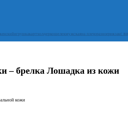
с в
женский
игрушка
картхолдер
кошелек
мужская
на плечо
разное
рюкзак
и – брелка Лошадка из кожи