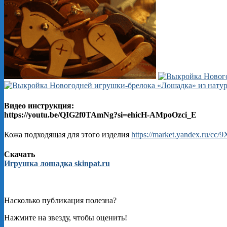
Видео инструкция:
https://youtu.be/QIG2f0TAmNg?si=ehicH-AMpoOzci_E
Кожа подходящая для этого изделия
https://market.yandex.ru/cc
Скачать
Игрушка лошадка skinpat.ru
Насколько публикация полезна?
Нажмите на звезду, чтобы оценить!