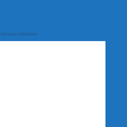
идео
сумка
слинг
чехол