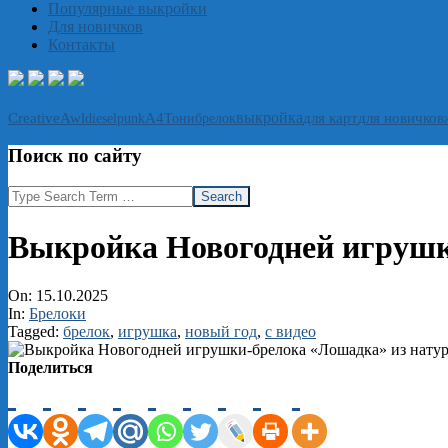
Популярные выкройки
Для новичков
Контакты
выкройка
CreativeAwl
А4
Тони
брелок
для карт
для новичков
dieselpunk
Поиск по сайту
Search
Выкройка Новогодней игрушк
On:
15.10.2025
In:
Брелоки
Tagged:
брелок
,
игрушка
,
новый год
,
с видео
Поделиться