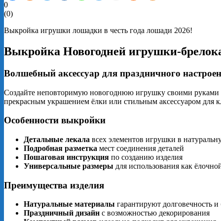
0
(
0
)
Выкройка игрушки лошадки в честь года лошади 2026!
Выкройка Новогодней игрушки-брелока
Волшебный аксессуар для праздничного настрое
Создайте неповторимую новогоднюю игрушку своими руками с
прекрасным украшением ёлки или стильным аксессуаром для к
Особенности выкройки
Детальные лекала
всех элементов игрушки в натуральн
Подробная разметка
мест соединения деталей
Пошаговая инструкция
по созданию изделия
Универсальные размеры
для использования как ёлочно
Преимущества изделия
Натуральные материалы
гарантируют долговечность и 
Праздничный дизайн
с возможностью декорирования