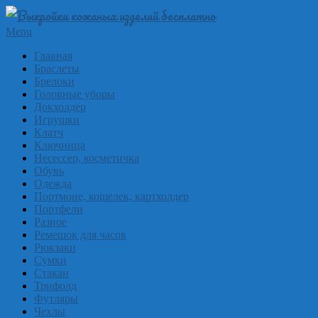
Skip
to
Выкройки
Primary
Menu
content
Navigation
из
Главная
Menu
Браслеты
кожи
Брелоки
бесплатно
Головные уборы
Докхолдер
Skinpat
Игрушки
Клатч
Ключница
Несессер, косметичка
Обувь
Одежда
Портмоне, кошелек, картхолдер
Портфели
Разное
Ремешок для часов
Рюкзаки
Сумки
Стакан
Трифолд
Футляры
Чехлы