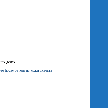
ных
делах!