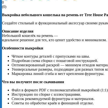
0
(
0
)
Выкройка
небольшого
кошелька
на
ремень
от
Tree
House
Pa
Создайте
стильный
и
функциональный
аксессуар
своими
рука
Описание
изделия
Небольшой
кошелёк
на
ремень
—
идеальное
решение
для
тех,
кто
ценит
удобство
и
минимализм.
Особенности
выкройки
Чёткие
контуры
деталей
с
припусками
на
швы.
Подробная
схема
сборки
с
пошаговой
инструкцией.
Оптимизированный
раскрой
— минимум
отходов
матери
Универсальные
размеры,
подходящие
для
разных
типов
к
Маркировка
линий
сгиба
и
мест
крепления
фурнитуры.
Что
вы
получите
после
скачивания
Файл
в
формате
PDF
с
полномасштабной
выкройкой
(1:1)
Инструкцию
по
сборке
с
иллюстрациями.
Список
рекомендуемой
фурнитуры
и
материалов.
Советы
по
обработке
краёв
и
финишной
отделке.