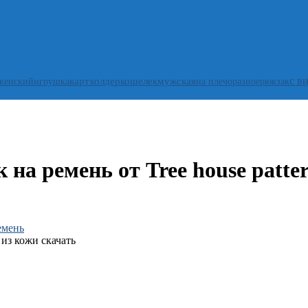
с в
женский
игрушка
картхолдер
кошелек
мужская
на плечо
разное
рюкзак
а ремень от Tree house patte
емень