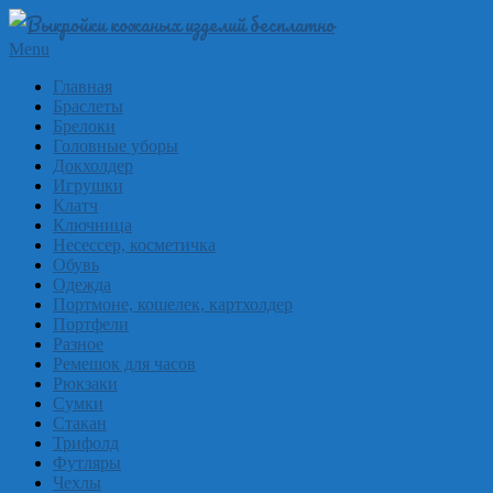
Skip
to
Выкройки
Primary
Menu
content
Navigation
из
Главная
Menu
Браслеты
кожи
Брелоки
бесплатно
Головные уборы
Докхолдер
Skinpat
Игрушки
Клатч
Ключница
Несессер, косметичка
Обувь
Одежда
Портмоне, кошелек, картхолдер
Портфели
Разное
Ремешок для часов
Рюкзаки
Сумки
Стакан
Трифолд
Футляры
Чехлы