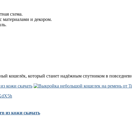
тная
схема.
с
материалами
и
декором.
ль.
ный
кошелёк,
который
станет
надёжным
спутником
в
повседнев
/9XdX5h
rn из кожи скачать