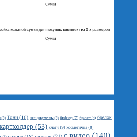
Сумки
ойка кожаной сумки для покупок: комплект из 3-х размеров
Сумки
Тони
(16)
брелок
бифолд
(7)
и
(5)
автодокументы
(5)
браслет
(4)
картхолдер
(53)
клатч
(9)
косметичка
(8)
с видео
(140)
рюкзак
(21)
разное
(18)
ь
(6)