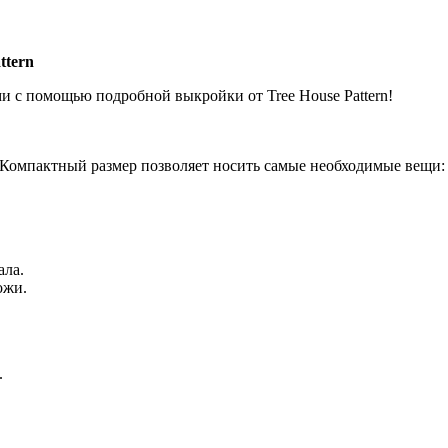
ttern
ми
с
помощью
подробной
выкройки
от
Tree
House
Pattern!
Компактный
размер
позволяет
носить
самые
необходимые
вещи:
ала.
ожи.
.