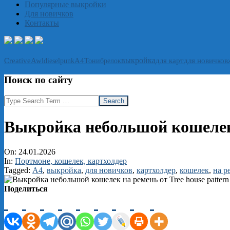
Популярные выкройки
Для новичков
Контакты
выкройка
CreativeAwl
А4
Тони
брелок
для карт
для новичков
dieselpunk
Поиск по сайту
Search
Выкройка небольшой кошелек н
On:
24.01.2026
In:
Портмоне, кошелек, картхолдер
Tagged:
А4
,
выкройка
,
для новичков
,
картхолдер
,
кошелек
,
на р
Поделиться