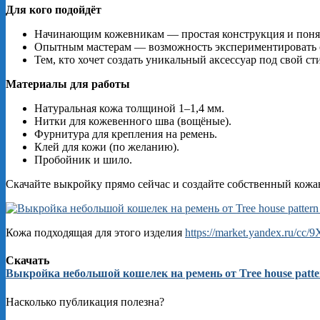
Для
кого
подойдёт
Начинающим
кожевникам
— простая
конструкция
и
поня
Опытным
мастерам
— возможность
экспериментировать
Тем,
кто
хочет
создать
уникальный
аксессуар
под
свой
сти
Материалы
для
работы
Натуральная
кожа
толщиной
1–1,4
мм.
Нитки
для
кожевенного
шва
(вощёные).
Фурнитура
для
крепления
на
ремень.
Клей
для
кожи
(по
желанию).
Пробойник
и
шило.
Скачайте
выкройку
прямо
сейчас
и
создайте
собственный
кожа
Кожа подходящая для этого изделия
https://market.yandex.ru/cc
Скачать
Выкройка небольшой кошелек на ремень от Tree house patte
Насколько публикация полезна?