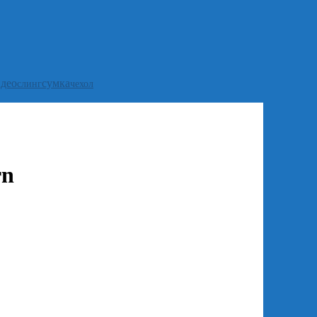
идео
сумка
слинг
чехол
rn