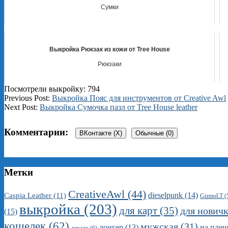
Сумки
Выкройка Рюкзак из кожи от Tree House
Рюкзаки
Посмотрели выкройку:
794
2026-
Previous Post:
Выкройка Пояс для инструментов от Creative Awl
01-
Next Post:
Выкройка Сумочка пазл от Tree House leather
24
Комментарии:
ВКонтакте (
X
)
Обычные (0)
Метки
CreativeAwl
(44)
dieselpunk
(14)
Caspia Leather
(11)
GizmoLT
(
выкройка
(203)
для карт
(35)
для нович
(15)
кошелек
(62)
мужская
(31)
на плеч
лонгер
(13)
лекало
(6)