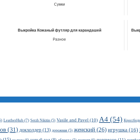
Сумки
Выкройка Кожаный футляр для карандашей
Выкр
Разное
А4
(54)
Vasile and Pavel
(10)
LeatherHub
(7)
5)
Serzh Nikitin
(5)
Кроссбод
ков
(31)
женский
(26)
игрушка
(16)
докхолдер
(13)
дорожная
(5)
о
(15)
портмоне
(11)
новый год
(8)
на пояс
(6)
паспорт
(6)
портфел