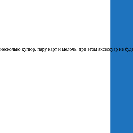
несколько
купюр,
пару
карт
и
мелочь,
при
этом
аксессуар
не
буд