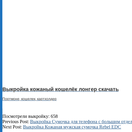
Выкройка кожаный кошелёк лонгер скачать
Портмоне, кошелек, картхолдер
Посмотрели выкройку:
658
2025-
Previous Post:
Выкройка Сумочка для телефона с большим отде
11-
Next Post:
Выкройка Кожаная мужская сумочка Rebel EDC
16