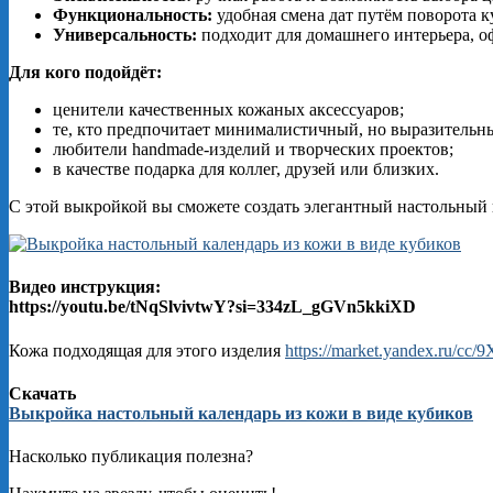
Функциональность:
удобная смена дат путём поворота к
Универсальность:
подходит для домашнего интерьера, оф
Для кого подойдёт:
ценители качественных кожаных аксессуаров;
те, кто предпочитает минималистичный, но выразительн
любители handmade-изделий и творческих проектов;
в качестве подарка для коллег, друзей или близких.
С этой выкройкой вы сможете создать элегантный настольный к
Видео инструкция:
https://youtu.be/tNqSlvivtwY?si=334zL_gGVn5kkiXD
Кожа подходящая для этого изделия
https://market.yandex.ru/cc
Скачать
Выкройка настольный календарь из кожи в виде кубиков
Насколько публикация полезна?