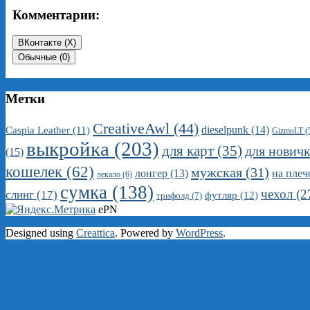
Комментарии:
ВКонтакте (
X
)
Обычные (0)
Метки
CreativeAwl
(44)
dieselpunk
(14)
Caspia Leather
(11)
GizmoLT
(
выкройка
(203)
для карт
(35)
для нович
(15)
кошелек
(62)
мужская
(31)
на плеч
лонгер
(13)
лекало
(6)
сумка
(138)
чехол
(2
слинг
(17)
футляр
(12)
трифолд
(7)
ePN
Designed using
Creattica
. Powered by
WordPress
.