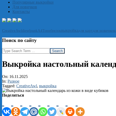
Популярные выкройки
Для новичков
Контакты
выкройка
CreativeAwl
А4
Тони
брелок
для карт
для новичков
dieselpunk
Поиск по сайту
Search
Выкройка настольный календа
On:
16.11.2025
In:
Разное
Tagged:
CreativeAwl
,
выкройка
Поделиться