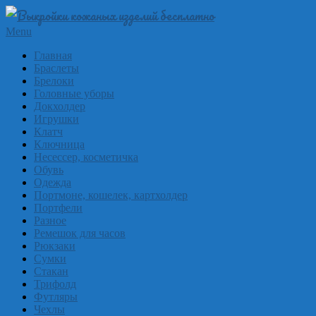
Skip
to
Выкройки
Primary
Menu
content
Navigation
из
Главная
Menu
Браслеты
кожи
Брелоки
бесплатно
Головные уборы
Докхолдер
Skinpat
Игрушки
Клатч
Ключница
Несессер, косметичка
Обувь
Одежда
Портмоне, кошелек, картхолдер
Портфели
Разное
Ремешок для часов
Рюкзаки
Сумки
Стакан
Трифолд
Футляры
Чехлы