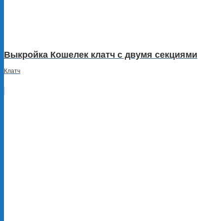
Выкройка Кошелек клатч c двумя секциями
Клатч