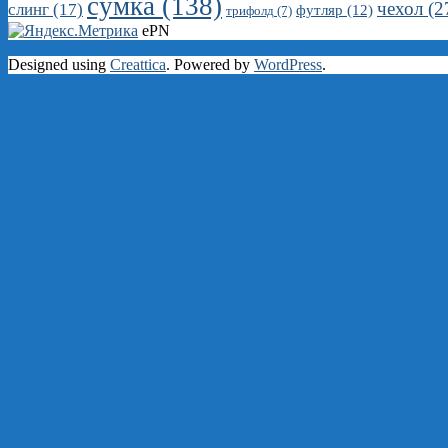
сумка
(138)
чехол
(2
слинг
(17)
футляр
(12)
трифолд
(7)
ePN
Designed using
Creattica
. Powered by
WordPress
.