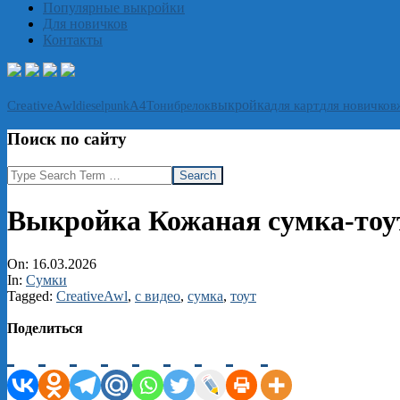
Популярные выкройки
Для новичков
Контакты
выкройка
CreativeAwl
А4
Тони
брелок
для карт
для новичков
dieselpunk
Поиск по сайту
Search
Выкройка Кожаная сумка-тоут 
On:
16.03.2026
In:
Сумки
Tagged:
CreativeAwl
,
с видео
,
сумка
,
тоут
Поделиться