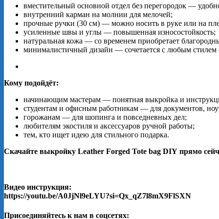
вместительный
основной
отдел
без
перегородок
— удобн
внутренний
карман
на
молнии
для
мелочей;
прочные
ручки
(
30
см
)
— можно
носить
в
руке
или
на
пле
усиленные
швы
и
углы
— повышенная
износостойкость;
натуральная
кожа
— со
временем
приобретает
благородн
минималистичный
дизайн
— сочетается
с
любым
стилем
Кому
подойдёт:
начинающим
мастерам
— понятная
выкройка
и
инструкц
студентам
и
офисным
работникам
— для
документов,
ноу
горожанам
— для
шопинга
и
повседневных
дел;
любителям
экостиля
и
аксессуаров
ручной
работы;
тем,
кто
ищет
идею
для
стильного
подарка.
Скачайте
выкройку
Leather
Forged
Tote
bag
DIY
прямо
сейч
Видео инструкция:
https://youtu.be/A0JjNl9eLYU?si=Qx_qZ7l8mX9FlSXN
Присоединяйтесь к нам в соцсетях: