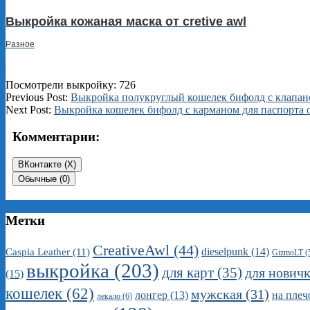
Выкройка кожаная маска от cretive awl
Разное
Посмотрели выкройку:
726
2026-
Previous Post:
Выкройка полукруглый кошелек бифолд с клапаном
03-
Next Post:
Выкройка кошелек бифолд с карманом для паспорта о
16
Комментарии:
ВКонтакте (
X
)
Обычные (0)
Метки
CreativeAwl
(44)
dieselpunk
(14)
Caspia Leather
(11)
GizmoLT
(
выкройка
(203)
для карт
(35)
для нович
(15)
кошелек
(62)
мужская
(31)
на плеч
лонгер
(13)
лекало
(6)