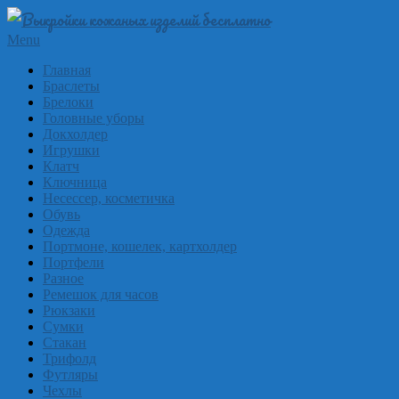
Skip
to
Выкройки
Primary
Menu
content
Navigation
из
Главная
Menu
Браслеты
кожи
Брелоки
бесплатно
Головные уборы
Докхолдер
Skinpat
Игрушки
Клатч
Ключница
Несессер, косметичка
Обувь
Одежда
Портмоне, кошелек, картхолдер
Портфели
Разное
Ремешок для часов
Рюкзаки
Сумки
Стакан
Трифолд
Футляры
Чехлы