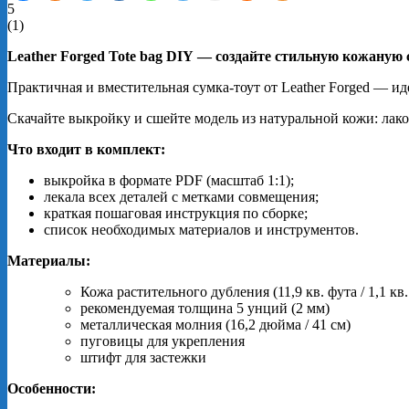
5
(
1
)
Leather
Forged
Tote
bag
DIY
— создайте
стильную
кожаную
Практичная
и
вместительная
сумка‑тоут
от
Leather
Forged
— ид
Скачайте
выкройку
и
сшейте
модель
из
натуральной
кожи:
лак
Что
входит
в
комплект:
выкройка
в
формате
PDF
(масштаб
1
:
1
);
лекала
всех
деталей
с
метками
совмещения;
краткая
пошаговая
инструкция
по
сборке;
список
необходимых
материалов
и
инструментов.
Материалы:
Кожа растительного дубления (11,9 кв. фута / 1,1 кв.
рекомендуемая толщина 5 унций (2 мм)
металлическая молния (16,2 дюйма / 41 см)
пуговицы для укрепления
штифт для застежки
Особенности: