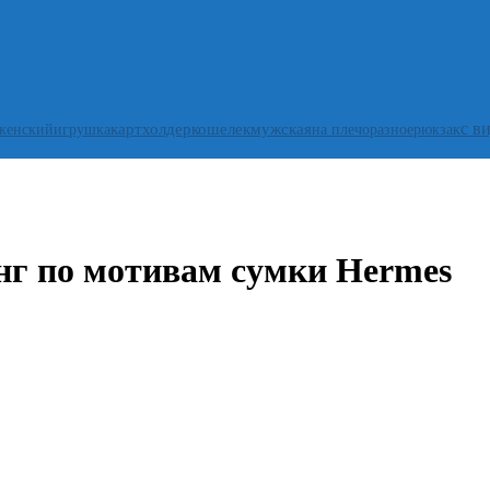
с в
женский
игрушка
картхолдер
кошелек
мужская
на плечо
разное
рюкзак
нг по мотивам сумки Hermes