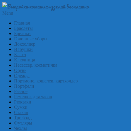
Skip
to
Выкройки
Primary
Menu
content
Navigation
из
Главная
Menu
Браслеты
кожи
Брелоки
бесплатно
Головные уборы
Докхолдер
Skinpat
Игрушки
Клатч
Ключница
Несессер, косметичка
Обувь
Одежда
Портмоне, кошелек, картхолдер
Портфели
Разное
Ремешок для часов
Рюкзаки
Сумки
Стакан
Трифолд
Футляры
Чехлы