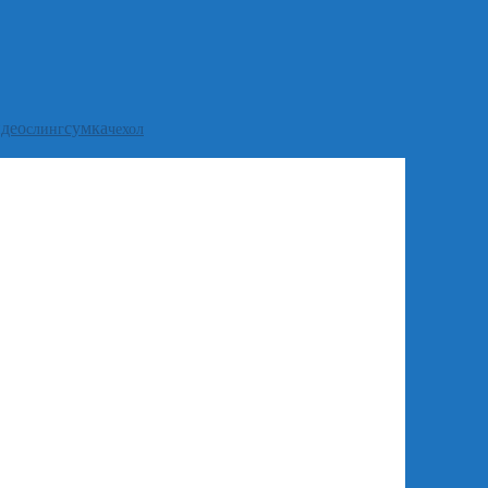
идео
сумка
слинг
чехол