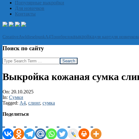
Популярные выкройки
Для новичков
Контакты
выкройка
CreativeAwl
А4
Тони
брелок
для карт
для новичков
dieselpunk
Поиск по сайту
Search
Выкройка кожаная сумка сли
On:
20.10.2025
In:
Сумки
Tagged:
А4
,
слинг
,
сумка
Поделиться