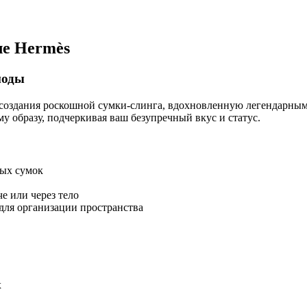
ле Hermès
моды
оздания роскошной сумки-слинга, вдохновленную легендарным
у образу, подчеркивая ваш безупречный вкус и статус.
ных сумок
е или через тело
для организации пространства
х