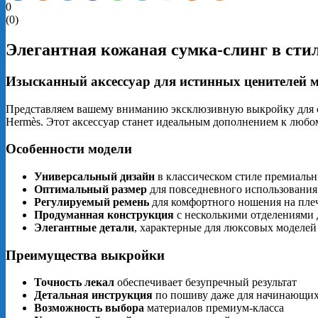
0
(
0
)
Элегантная кожаная сумка-слинг в сти
Изысканный аксессуар для истинных ценителей 
Представляем вашему вниманию эксклюзивную выкройку для с
Hermès. Этот аксессуар станет идеальным дополнением к любом
Особенности модели
Универсальный дизайн
в классическом стиле премиаль
Оптимальный размер
для повседневного использования
Регулируемый ремень
для комфортного ношения на плеч
Продуманная конструкция
с несколькими отделениями 
Элегантные детали
, характерные для люксовых моделей
Преимущества выкройки
Точность лекал
обеспечивает безупречный результат
Детальная инструкция
по пошиву даже для начинающи
Возможность выбора
материалов премиум-класса