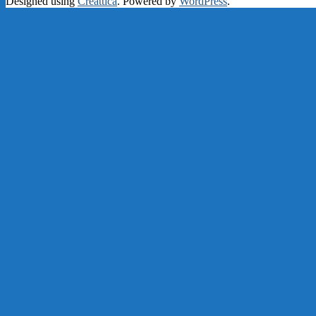
Designed using
Creattica
. Powered by
WordPress
.