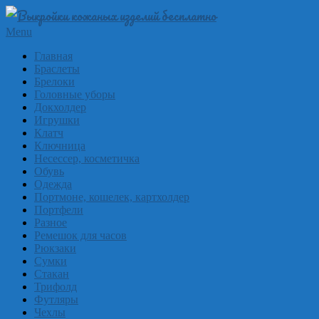
Skip
to
Выкройки
Primary
Menu
content
Navigation
из
Главная
Menu
Браслеты
кожи
Брелоки
бесплатно
Головные уборы
Докхолдер
Skinpat
Игрушки
Клатч
Ключница
Несессер, косметичка
Обувь
Одежда
Портмоне, кошелек, картхолдер
Портфели
Разное
Ремешок для часов
Рюкзаки
Сумки
Стакан
Трифолд
Футляры
Чехлы