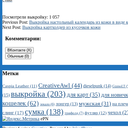
Сумки
Посмотрели выкройку:
1 057
2025-
Previous Post:
Выкройка настольный календарь из кожи в виде 
11-
Next Post:
Выкройка картхолдер из кусочков кожи
16
Комментарии:
ВКонтакте (
X
)
Обычные (0)
Метки
CreativeAwl
(44)
dieselpunk
(14)
Caspia Leather
(11)
GizmoLT
(
выкройка
(203)
для карт
(35)
для нович
(15)
кошелек
(62)
мужская
(31)
на плеч
лонгер
(13)
лекало
(6)
сумка
(138)
чехол
(2
слинг
(17)
футляр
(12)
трифолд
(7)
ePN