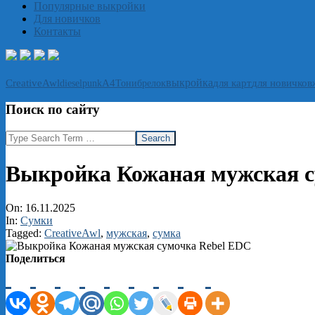
Популярные выкройки
Для новичков
Контакты
выкройка
CreativeAwl
А4
Тони
брелок
для карт
для новичков
dieselpunk
Поиск по сайту
Search
Выкройка Кожаная мужская с
On:
16.11.2025
In:
Сумки
Tagged:
CreativeAwl
,
мужская
,
сумка
Поделиться