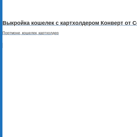
Выкройка кошелек с картхолдером Конверт от Co
Портмоне, кошелек, картхолдер