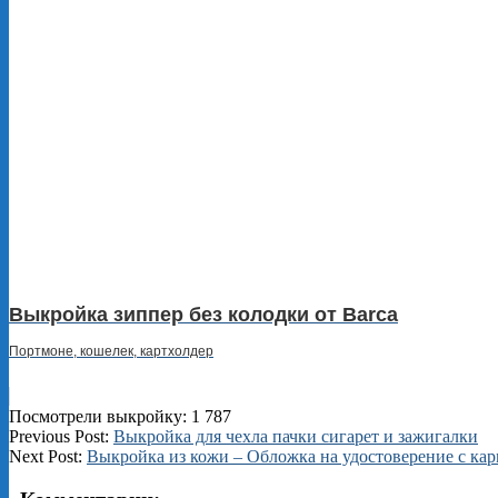
Выкройка зиппер без колодки от Barca
Портмоне, кошелек, картхолдер
Посмотрели выкройку:
1 787
2025-
Previous Post:
Выкройка для чехла пачки сигарет и зажигалки
07-
Next Post:
Выкройка из кожи – Обложка на удостоверение с кар
05