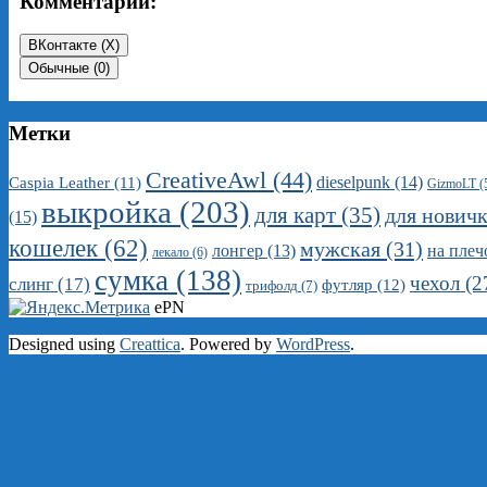
Комментарии:
ВКонтакте (
X
)
Обычные (0)
Метки
CreativeAwl
(44)
dieselpunk
(14)
Caspia Leather
(11)
GizmoLT
(
выкройка
(203)
для карт
(35)
для нович
(15)
кошелек
(62)
мужская
(31)
на плеч
лонгер
(13)
лекало
(6)
сумка
(138)
чехол
(2
слинг
(17)
футляр
(12)
трифолд
(7)
ePN
Designed using
Creattica
. Powered by
WordPress
.