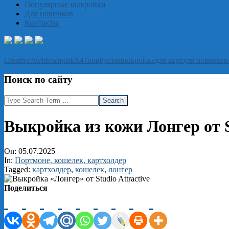
Популярные выкройки
Для новичков
Контакты
выкройка
CreativeAwl
А4
Тони
брелок
для карт
для новичков
dieselpunk
Поиск по сайту
Search
Выкройка из кожи Лонгер от St
On:
05.07.2025
In:
Портмоне, кошелек, картхолдер
Tagged:
картхолдер
,
кошелек
,
лонгер
Поделиться