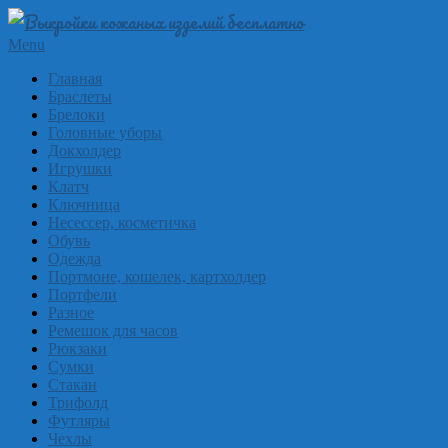
Skip
to
Выкройки
Primary
Menu
content
Navigation
из
Главная
Menu
Браслеты
кожи
Брелоки
бесплатно
Головные уборы
Докхолдер
Skinpat
Игрушки
Клатч
Ключница
Несессер, косметичка
Обувь
Одежда
Портмоне, кошелек, картхолдер
Портфели
Разное
Ремешок для часов
Рюкзаки
Сумки
Стакан
Трифолд
Футляры
Чехлы