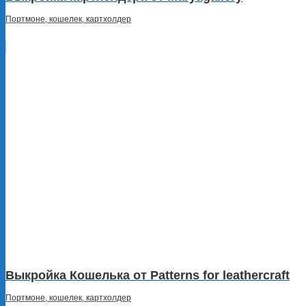
Портмоне, кошелек, картхолдер
Выкройка Кошелька от Patterns for leathercraft
Портмоне, кошелек, картхолдер