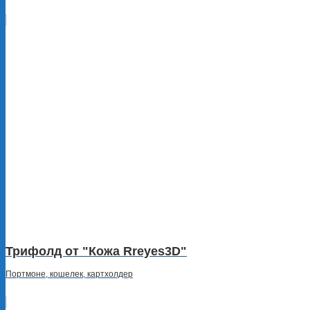
Трифолд от "Кожа Rreyes3D"
Портмоне, кошелек, картхолдер