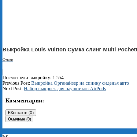
Выкройка Louis Vuitton Сумка слинг Multi Pochet
Сумки
Посмотрели выкройку:
1 554
2025-
Previous Post:
Выкройка Органайзер на спинку сиденья авто
10-
Next Post:
Набор выкроек для наушников AirPods
29
Комментарии:
ВКонтакте (
X
)
Обычные (0)