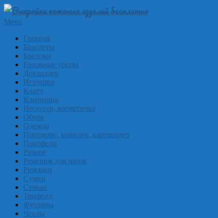
Skip
to
Выкройки
Primary
Menu
content
Navigation
из
Главная
Menu
Браслеты
кожи
Брелоки
бесплатно
Головные уборы
Докхолдер
Skinpat
Игрушки
Клатч
Ключница
Несессер, косметичка
Обувь
Одежда
Портмоне, кошелек, картхолдер
Портфели
Разное
Ремешок для часов
Рюкзаки
Сумки
Стакан
Трифолд
Футляры
Чехлы