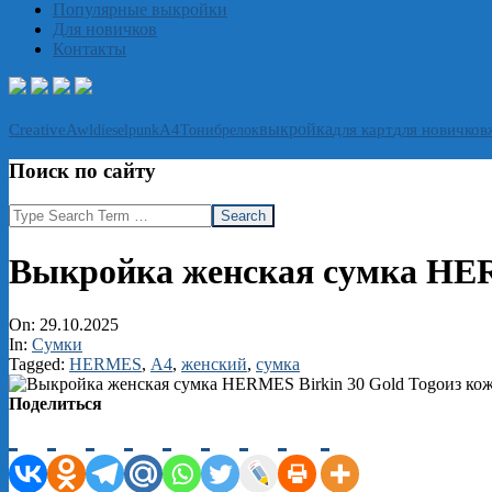
Популярные выкройки
Для новичков
Контакты
выкройка
CreativeAwl
А4
Тони
брелок
для карт
для новичков
dieselpunk
Поиск по сайту
Search
Выкройка женская сумка HER
On:
29.10.2025
In:
Сумки
Tagged:
HERMES
,
А4
,
женский
,
сумка
Поделиться