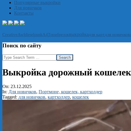
Популярные выкройки
Для новичков
Контакты
выкройка
CreativeAwl
А4
Тони
брелок
для карт
для новичков
dieselpunk
Поиск по сайту
Search
Выкройка дорожный кошелек
On:
23.12.2025
In:
Для новичков
,
Портмоне, кошелек, картхолдер
Tagged:
для новичков
,
картхолдер
,
кошелек