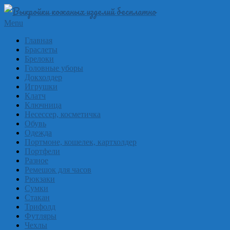
Skip
to
Выкройки
Primary
Menu
content
Navigation
из
Главная
Menu
Браслеты
кожи
Брелоки
бесплатно
Головные уборы
Докхолдер
Skinpat
Игрушки
Клатч
Ключница
Несессер, косметичка
Обувь
Одежда
Портмоне, кошелек, картхолдер
Портфели
Разное
Ремешок для часов
Рюкзаки
Сумки
Стакан
Трифолд
Футляры
Чехлы