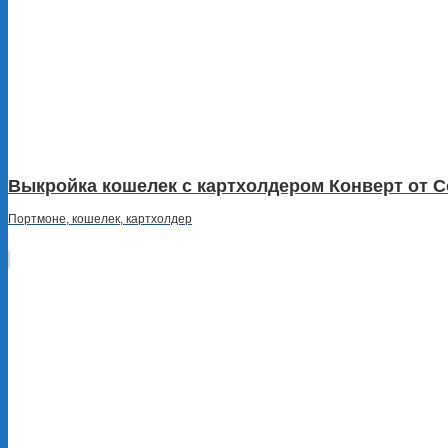
Выкройка кошелек с картхолдером Конверт от Co
Портмоне, кошелек, картхолдер