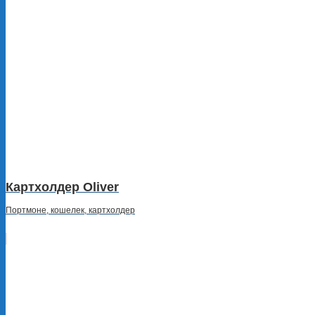
Картхолдер Oliver
Портмоне, кошелек, картхолдер