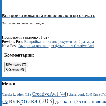
Выкройка кожаный кошелёк лонгер скачать
Портмоне, кошелек, картхолдер
Посмотрели выкройку:
1 027
2025-
Previous Post:
Выкройка папка для документов 2 размера
12-
Next Post:
Выкройка рюкзак для бутылки от Creative Awl
23
Комментарии:
ВКонтакте (
X
)
Обычные (0)
Метки
CreativeAwl
(44)
dieselpunk
(14)
Caspia Leather
(11)
GizmoLT
(
выкройка
(203)
для карт
(35)
для нович
(15)