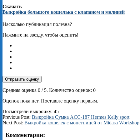
Скачать
Выкройка большого кошелька с клапаном и молнией
Насколько публикация полезна?
Нажмите на звезду, чтобы оценить!
Отправить оценку
Средняя оценка
0
/ 5. Количество оценок:
0
Оценок пока нет. Поставьте оценку первым.
Посмотрели выкройку:
451
2026-
Previous Post:
Выкройка Сумка ACC-187 Hermes Kelly sport
03-
Next Post:
Выкройка кошелек с монетницей от Midasa Workshop
23
Комментарии: