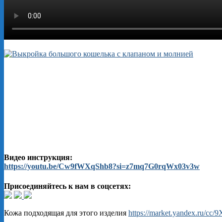
Видео инструкция:
https://youtu.be/Cw9fWXqShb8?si=z7mq7G0rqWx03v3w
Присоединяйтесь к нам в соцсетях:
Кожа подходящая для этого изделия
https://market.yandex.ru/cc