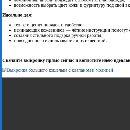
возможность
выбрать
цвет
кожи
и
фурнитуру
под
свой
вк
Идеально
для:
тех,
кто
ценит
порядок
и
удобство;
начинающих
кожевников
— чёткие
инструкции
помогут
создания
стильного
подарка
ручной
работы;
повседневного
использования
и
путешествий.
Скачайте
выкройку
прямо
сейчас
и
воплотите
идею
идеальн