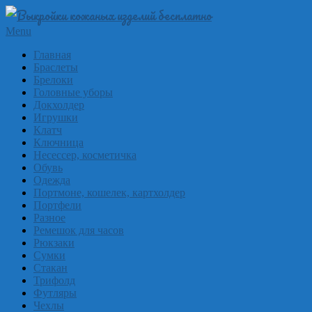
Skip
to
Выкройки
Primary
Menu
content
Navigation
из
Главная
Menu
Браслеты
кожи
Брелоки
бесплатно
Головные уборы
Докхолдер
Skinpat
Игрушки
Клатч
Ключница
Несессер, косметичка
Обувь
Одежда
Портмоне, кошелек, картхолдер
Портфели
Разное
Ремешок для часов
Рюкзаки
Сумки
Стакан
Трифолд
Футляры
Чехлы