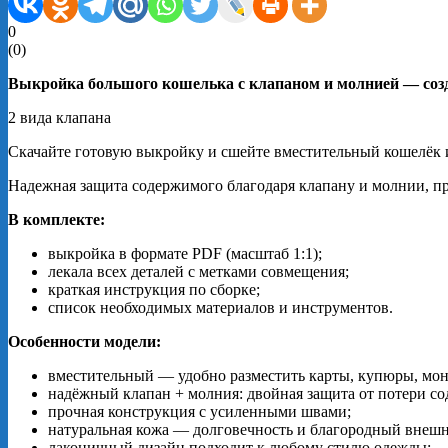
0
(
0
)
Выкройка
большого
кошелька
с
клапаном
и
молнией
— соз
2 вида клапана
Скачайте
готовую
выкройку
и
сшейте
вместительный
кошелёк
Надежная
защита
содержимого
благодаря
клапану
и
молнии,
пр
В
комплекте:
выкройка
в
формате
PDF
(масштаб
1
:
1
);
лекала
всех
деталей
с
метками
совмещения;
краткая
инструкция
по
сборке;
список
необходимых
материалов
и
инструментов.
Особенности
модели:
вместительный
— удобно
разместить
карты,
купюры,
мон
надёжный
клапан
+ молния:
двойная
защита
от
потери
со
прочная
конструкция
с
усиленными
швами;
натуральная
кожа
— долговечность
и
благородный
внеш
лаконичный
дизайн
подходит
к
любому
стилю
одежды;