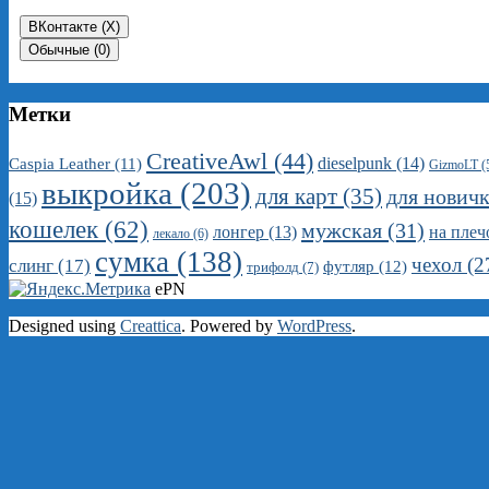
ВКонтакте (
X
)
Обычные (0)
Метки
CreativeAwl
(44)
dieselpunk
(14)
Caspia Leather
(11)
GizmoLT
(
выкройка
(203)
для карт
(35)
для нович
(15)
кошелек
(62)
мужская
(31)
на плеч
лонгер
(13)
лекало
(6)
сумка
(138)
чехол
(2
слинг
(17)
футляр
(12)
трифолд
(7)
ePN
Designed using
Creattica
. Powered by
WordPress
.