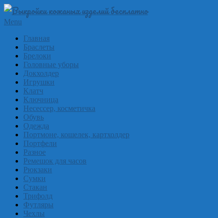
Skip
to
Выкройки
Primary
Menu
content
Navigation
из
Главная
Menu
Браслеты
кожи
Брелоки
бесплатно
Головные уборы
Докхолдер
Skinpat
Игрушки
Клатч
Ключница
Несессер, косметичка
Обувь
Одежда
Портмоне, кошелек, картхолдер
Портфели
Разное
Ремешок для часов
Рюкзаки
Сумки
Стакан
Трифолд
Футляры
Чехлы