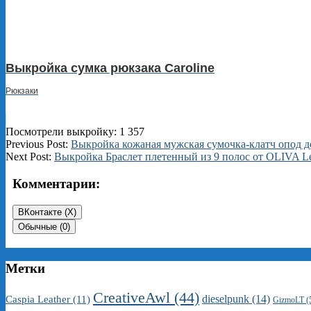
Выкройка сумка рюкзака Caroline
Рюкзаки
Посмотрели выкройку:
1 357
2024-
Previous Post:
Выкройка кожаная мужская сумочка-клатч опод 
01-
Next Post:
Выкройка Браслет плетенный из 9 полос от OLIVA Lea
09
Комментарии:
ВКонтакте (
X
)
Обычные (0)
Метки
CreativeAwl
(44)
dieselpunk
(14)
Caspia Leather
(11)
GizmoLT
(