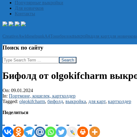
Популярные выкройки
Для новичков
Контакты
выкройка
CreativeAwl
А4
Тони
брелок
для карт
для новичков
dieselpunk
Поиск по сайту
Search
Бифолд от olgokifcharm выкр
On:
09.01.2024
In:
Портмоне, кошелек, картхолдер
Tagged:
olgokifcharm
,
бифолд
,
выкройка
,
для карт
,
картхолдер
Поделиться